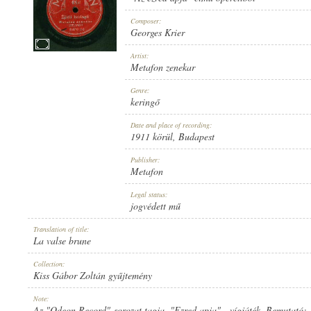
Composer:
Georges Krier
Artist:
Metafon zenekar
1911 KÖRÜL
PUBLICATION:
Genre:
keringő
Date and place of recording:
1911 körül
, Budapest
Publisher:
Metafon
METAFON
PUBLISHER:
Legal status:
jogvédett mű
Translation of title:
La valse brune
Collection:
Kiss Gábor Zoltán gyűjtemény
48 A
RECORD NUMBER:
Note:
Az "Odeon Record"-sorozat tagja. "Ezred apja" - vígjáték. Bemutató: 