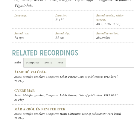
Vígszínház.
Language:
Duration:
Record number, sticker
-
2' 47"
number:
48 a, 2187 U (J.)
Record type:
Record size:
Recording method:
METAFON ZENEKAR
ARTIST:
78 rpm
25 cm
akusztikus
artist
composer
genre
year
ÁLMODÓ VALÓSÁG
Artist:
Metafon zenekar
; Composer:
Lehár Ferenc
; Date of publication:
1913 körül
26 Play
GYERE MÁR
Artist:
Metafon zenekar
; Composer:
Lehár Ferenc
; Date of publication:
1913 körül
20 Play
MÁR ARRÓL ÉN NEM TEHETEK
Artist:
Metafon zenekar
; Composer:
Henri Christiné
; Date of publication:
1911 körül
22 Play