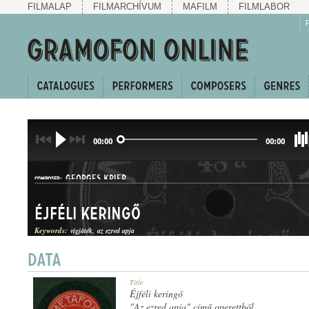
FILMALAP
FILMARCHÍVUM
MAFILM
FILMLABOR
00:00
00:00
GEORGES KRIER
COMPOSER:
Éjféli keringő
Keywords:
vígjáték
az ezred apja
KERINGŐ
Title
GENRE:
Éjféli keringő
"Az ezred apja" című operettből