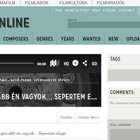
MAFILM
FILMLABOR
FILMKULTÚRA
FILMHIRADÓK
RSS
WHAT IS THIS?
HELP
FORUM
CONTACT
Listen!
Search:
Enrich!
Keep track of what is
happening!
Share!
HQ
GO
00:00
MOND
-
PETŐ CSABA
,
SZERDAHELYI JÓZSEF
A faluban a legárvább én vagyok... Sepertem eleget
No comment has been
554 plays
0 listener likes it
New comment
egárvább én vagyok... Sepertem eleget