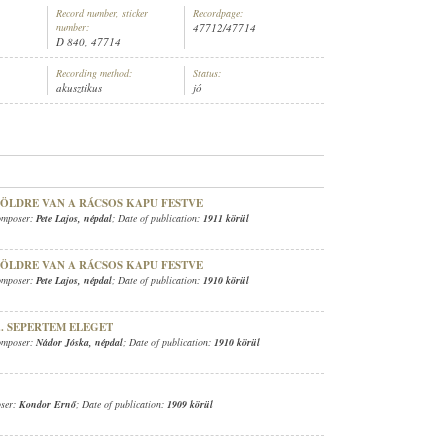
Record number, sticker
Recordpage:
number:
47712/47714
D 840, 47714
Recording method:
Status:
akusztikus
jó
NYZENEKAR
ZÖLDRE VAN A RÁCSOS KAPU FESTVE
omposer:
Pete Lajos
,
népdal
; Date of publication:
1911 körül
ZÖLDRE VAN A RÁCSOS KAPU FESTVE
omposer:
Pete Lajos
,
népdal
; Date of publication:
1910 körül
.. SEPERTEM ELEGET
omposer:
Nádor Jóska
,
népdal
; Date of publication:
1910 körül
ser:
Kondor Ernő
; Date of publication:
1909 körül