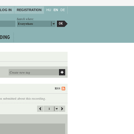
LOG IN
REGISTRATION
HU
EN
DE
Search where:
Everywhere
RSS
 submitted about this recording.
1