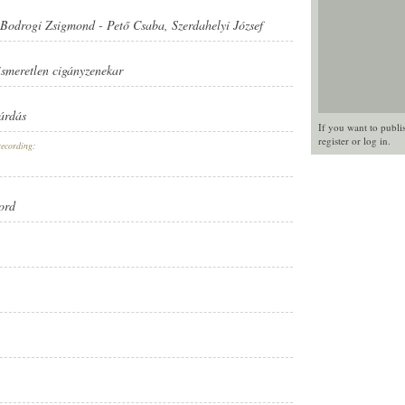
Bodrogi Zsigmond
-
Pető Csaba
,
Szerdahelyi József
ismeretlen cigányzenekar
sárdás
If you want to publi
register
or
log in
.
recording:
ord