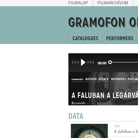
FILMALAP
FILMARCHÍVUM
00:00
NÁDOR JÓSKA
,
BODROGI ZSIG
COMPOSER:
Keywords:
-
HALLGATÓ ÉS CSÁRDÁS
Title
GENRE:
A faluban a l