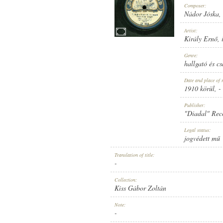
Composer:
Nádor Jóska
,
Artist:
Király Ernő
,
1910 KÖRÜL
Genre:
PUBLICATION:
hallgató és c
Date and place of 
1910 körül
, -
Publisher:
"Diadal" Rec
"DIADAL" RECORD
Legal status:
PUBLISHER:
jogvédett mű
Translation of title:
-
Collection:
Kiss Gábor Zoltán
D 840
Note:
RECORD NUMBER:
-