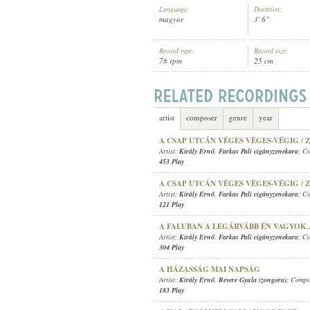
Language:
Duration:
magyar
3' 6"
Record type:
Record size:
78 rpm
25 cm
KIRÁLY ERNŐ
,
ISMERETLEN CIGÁ
ARTIST:
artist
composer
genre
year
A CSAP UTCÁN VÉGES VÉGES-VÉGIG / 
Artist:
Király Ernő
,
Farkas Pali cigányzenekara
; C
453 Play
A CSAP UTCÁN VÉGES VÉGES-VÉGIG / 
Artist:
Király Ernő
,
Farkas Pali cigányzenekara
; C
121 Play
A FALUBAN A LEGÁRVÁBB ÉN VAGYOK.
Artist:
Király Ernő
,
Farkas Pali cigányzenekara
; C
304 Play
A HÁZASSÁG MAI NAPSÁG
Artist:
Király Ernő
,
Revere Gyula (zongora)
; Compo
183 Play