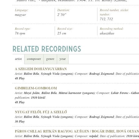
Language:
Duration:
Record number, sticker
magyar
2' 50"
number:
712, 712
Record type:
Record size:
Recording method:
78 rpm
25 cm
akusztikus
BÁLINT BÉLA
,
SZINEGH VIOLA (ZONGORA)
ARTIST:
artist
composer
genre
year
A SZEGEDI DOHÁNYGYÁRBAN
Artist:
Bálint Béla
,
Szinegh Viola (zongora)
; Composer:
Bodrogi Zsigmond
; Date of publicati
48 Play
GIMBELEM-GOMBOLOM
Artist:
Mezei Jolán
,
Bálint Béla
,
Mátrai karmester (zongora)
; Composer:
Lehár Ferenc
-
Gábo
publication:
1910 körül
48 Play
NYUGAT FELŐL FÚJ A SZELLŐ
Artist:
Bálint Béla
,
Szinegh Viola (zongora)
; Composer:
Bodrogi Zsigmond
; Date of publicati
30 Play
PÁROS CSILLAG RITKÁN RAGYOG AZ ÉGEN / BOGÁR IMRE, HOVÁ OLYA
Artist:
Bálint Béla
,
Szinegh Viola (zongora)
; Composer:
népdal
; Date of publication:
1910 kör