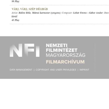
99 Play
VÁRJ, VÁRJ, SZÉP DÉLIBÁB
Artist:
Bálint Béla
,
Mátrai karmester (zongora)
; Composer:
Lehár Ferenc
-
Gábor Andor
; Date
körül
43 Play
DATA MANAGEMENT
|
COPYRIGHT AND USER PRIVILEGES
|
IMPRINT