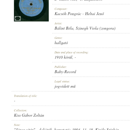
Composer:
Kacsóh Pongrác
-
Heltai Jenő
Artist:
Bálint Béla
,
Szinegh Viola (zongora)
1910 KÖRÜL
PUBLICATION:
Genre:
hallgató
Date and place of recording:
1910 körül
, -
Publisher:
Baby-Record
BABY-RECORD
PUBLISHER:
Legal status:
jogvédett mű
Translation of title:
-
Collection:
Kiss Gábor Zoltán
712
RECORD NUMBER:
Note:
"János vitéz" - daljáték, bemutató: 1904. 11. 18. Király Színház