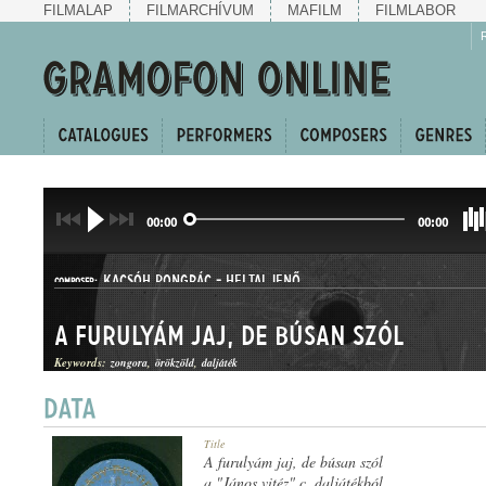
FILMALAP
FILMARCHÍVUM
MAFILM
FILMLABOR
00:00
00:00
KACSÓH PONGRÁC
-
HELTAI JENŐ
COMPOSER:
A furulyám jaj, de búsan szól
Keywords:
zongora
örökzöld
daljáték
HALLGATÓ
Title
GENRE:
A furulyám jaj, de búsan szól
a "János vitéz" c. daljátékból