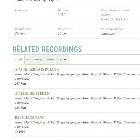
Language:
Duration:
Record number, sticker
-
2' 51"
number:
1-21075, 3111%-f
Record type:
Record size:
Recording method:
78 rpm
25 cm
akusztikus
MÁRIA TERÉZIA CS. ÉS KIR. 32. GYALOGEZRED ZENEKARA
, VEZÉNY
ARTIST:
artist
composer
genre
year
A 75-IK EZRED INDULÓJA
Artist:
Mária Terézia cs. és kir. 32. gyalogezred zenekara
, Vezényel:
Ottokar Pribik
; Composer:
-
1905 körül
257 Play
A PÉCSI HEGYEKEN
Artist:
Mária Terézia cs. és kir. 32. gyalogezred zenekara
, Vezényel:
Ottokar Pribik
; Composer:
-
1905 körül
128 Play
BACCHÁNS-TÁNC
Artist:
Mária Terézia cs. és kir. 32. gyalogezred zenekara
, Vezényel:
Ottokar Pribik
; Composer:
-
1905 körül
49 Play