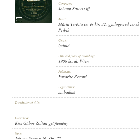
Composer:
Johann Strauss ifj.
Artist:
Mária Terézia cs. és kir. 32. gyalogezred zene
Pribik
1906 KÖRÜL
PUBLICATION:
Genre:
induló
Date and place of recording:
1906 körül
, Wien
Publisher:
Favorite Record
FAVORITE RECORD
PUBLISHER:
Legal status:
szabadmű
Translation of title:
-
Collection:
Kiss Gábor Zoltán gyűjtemény
1-21075
RECORD NUMBER:
Note:
Johann Strauss ifj. Op. 77.