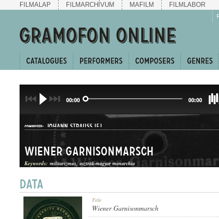
FILMALAP
FILMARCHÍVUM
MAFILM
FILMLABOR
00:00
00:00
JOHANN STRAUSS IFJ.
COMPOSER:
Wiener Garnisonmarsch
Keywords:
militarizmus
osztrák-magyar monarchia
INDULÓ
Title
GENRE:
Wiener Garnisonmarsch