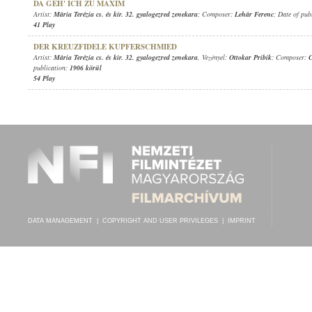
DA GEH' ICH ZU MAXIM
Artist:
Mária Terézia cs. és kir. 32. gyalogezred zenekara
; Composer:
Lehár Ferenc
; Date of pub
41 Play
DER KREUZFIDELE KUPFERSCHMIED
Artist:
Mária Terézia cs. és kir. 32. gyalogezred zenekara
, Vezényel:
Ottokar Pribik
; Composer:
C
publication:
1906 körül
54 Play
DATA MANAGEMENT
|
COPYRIGHT AND USER PRIVILEGES
|
IMPRINT