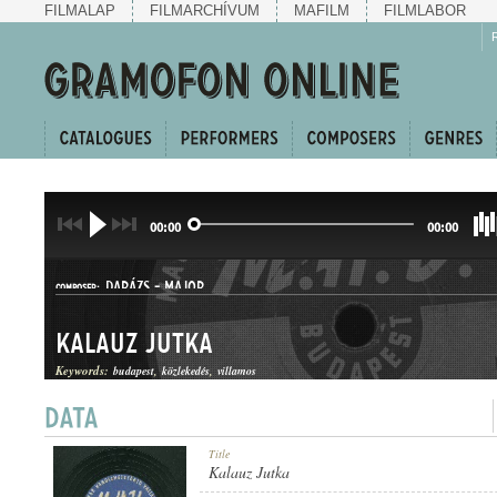
FILMALAP
FILMARCHÍVUM
MAFILM
FILMLABOR
00:00
00:00
DARÁZS
-
MAJOR
COMPOSER:
Kalauz Jutka
Keywords:
budapest
közlekedés
villamos
Title
GENRE:
Kalauz Jutka