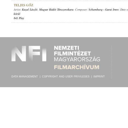
TELJES GŐZ
Artist:
Kazal László
,
Magyar Rádió Tánczenekara
; Composer:
Schamburg
-
Garai Imre
; Date 
körül
841 Play
DATA MANAGEMENT
|
COPYRIGHT AND USER PRIVILEGES
|
IMPRINT