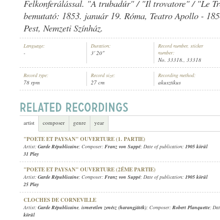
Felkonferálással. "A trubadúr" / "Il trovatore" / "Le T
bemutató: 1853. január 19. Róma, Teatro Apollo - 185
Pest, Nemzeti Színház.
Language:
Duration:
Record number, sticker
-
3' 20"
number:
GARDE RÉPUBLICAINE
ARTIST:
No. 33318., 33318
Record type:
Record size:
Recording method:
78 rpm
27 cm
akusztikus
artist
composer
genre
year
"POETE ET PAYSAN" OUVERTURE (1. PARTIE)
Artist:
Garde Républicaine
; Composer:
Franz von Suppé
; Date of publication:
1905 körül
31 Play
"POETE ET PAYSAN" OUVERTURE (2ÉME PARTIE)
Artist:
Garde Républicaine
; Composer:
Franz von Suppé
; Date of publication:
1905 körül
25 Play
CLOCHES DE CORNEVILLE
Artist:
Garde Républicaine
,
ismeretlen zenész (harangjáték)
; Composer:
Robert Planquette
; Dat
körül