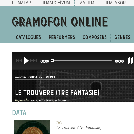
FILMALAP
FILMARCHÍVUM
MAFILM
FILMLABOR
00:00
00:00
GIUSEPPE VERDI
COMPOSER:
Le Trouvere (1re Fantasie)
Keywords:
opera
a trubadúr
il trovatore
OPERAEGYVELEG
Title
GENRE:
Le Trouvere (1re Fantasie)