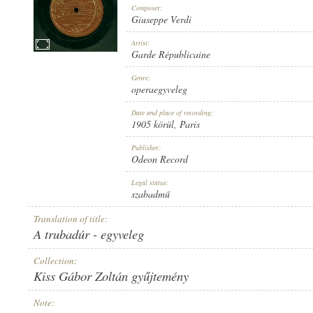
Composer:
Giuseppe Verdi
Artist:
Garde Républicaine
1905 KÖRÜL
Genre:
PUBLICATION:
operaegyveleg
Date and place of recording:
1905 körül
, Paris
Publisher:
Odeon Record
ODEON RECORD
Legal status:
PUBLISHER:
szabadmű
Translation of title:
A trubadúr - egyveleg
Collection:
Kiss Gábor Zoltán gyűjtemény
NO. 33318.
RECORD NUMBER:
Note: