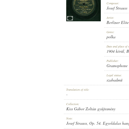
Composer:
Josef Strauss
Artist:
Berliner Elit
1904 KÖRÜL
Genre:
PUBLICATION:
polka
Date and place of 
1904 körül
, B
Publisher:
Gramophone 
GRAMOPHONE CONCERT RECO
Legal status:
PUBLISHER:
szabadmű
Translation of title:
-
Collection:
Kiss Gábor Zoltán gyűjtemény
G. C.-46761
Note:
RECORD NUMBER:
Josef Strauss, Op. 54. Egyoldalas han