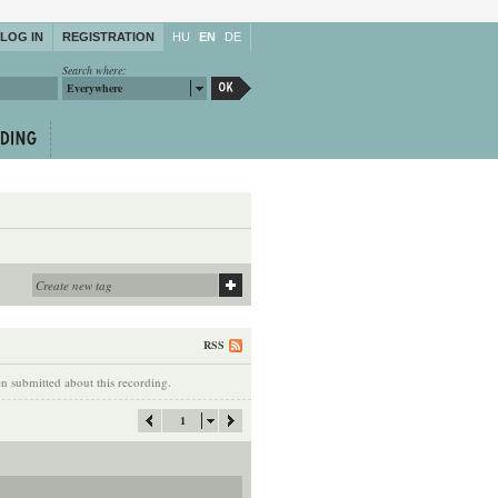
LOG IN
REGISTRATION
HU
EN
DE
Search where:
Everywhere
RSS
 submitted about this recording.
1