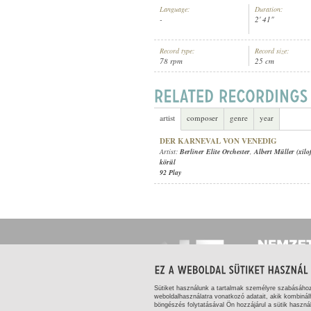
Language:
Duration:
-
2' 41"
Record type:
Record size:
78 rpm
25 cm
BERLINER ELITE ORCHESTER
,
ALB
ARTIST:
artist
composer
genre
year
DER KARNEVAL VON VENEDIG
Artist:
Berliner Elite Orchester
,
Albert Müller (xilo
körül
92 Play
Sütiket használunk a tartalmak személyre szabásáho
weboldalhasználatra vonatkozó adatait, akik kombinál
böngészés folytatásával Ön hozzájárul a sütik haszná