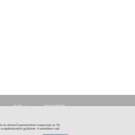
BLOG
KÖZADATTÁR
FORUM
MSZH
FACEBOOK
ARTISJUS
TWITTER
OSZMI
OSZK ZENEMŰTÁR
ia és elemező partnereinkkel megosztjuk az Ön
zolgáltatásokból gyűjtöttek. A weboldalon való