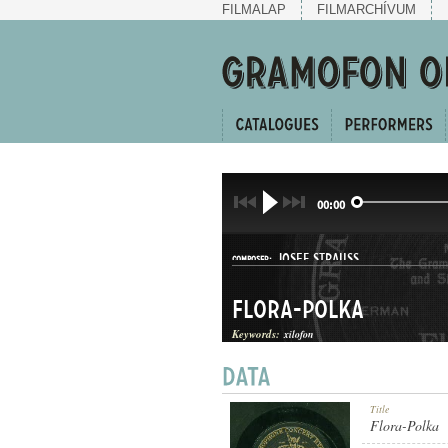
FILMALAP
FILMARCHÍVUM
00:00
JOSEF STRAUSS
COMPOSER:
Flora-Polka
Keywords:
xilofon
POLKA
Title
GENRE:
Flora-Polka