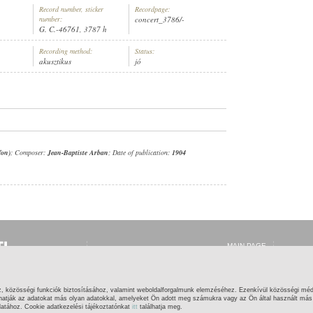
Record number, sticker
Recordpage:
number:
concert_3786/-
G. C.-46761, 3787 h
Recording method:
Status:
akusztikus
jó
ERT MÜLLER (XILOFON)
fon)
; Composer:
Jean-Baptiste Arban
; Date of publication:
1904
MAIN PAGE
LOG IN
REGISTRATION
WHAT IS THIS?
HELP
z, közösségi funkciók biztosításához, valamint weboldalforgalmunk elemzéséhez. Ezenkívül közösségi méd
CONTACT
hatják az adatokat más olyan adatokkal, amelyeket Ön adott meg számukra vagy az Ön által használt más s
latához. Cookie adatkezelési tájékoztatónkat
itt
találhatja meg.