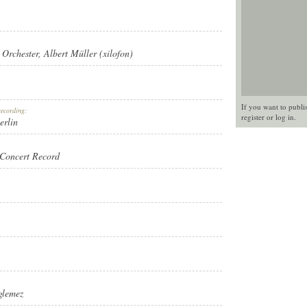
e Orchester
,
Albert Müller (xilofon)
If you want to publi
recording:
register
or
log in
.
erlin
Concert Record
RD
glemez