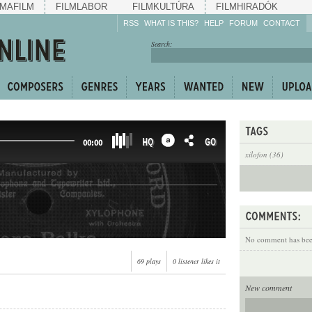
MAFILM
FILMLABOR
FILMKULTÚRA
FILMHIRADÓK
RSS
WHAT IS THIS?
HELP
FORUM
CONTACT
Listen!
Search:
Enrich!
Keep track of what is
happening!
Share!
HQ
GO
00:00
xilofon (36)
No comment has been
69 plays
0 listener likes it
New comment