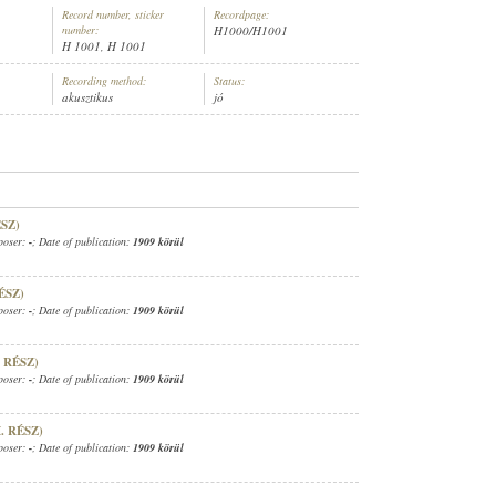
Record number, sticker
Recordpage:
number:
H1000/H1001
H 1001, H 1001
Recording method:
Status:
akusztikus
jó
ZENEKARA
,
MÜLLER ALBERT (HARANGJÁTÉK)
ÉSZ)
poser:
-
; Date of publication:
1909 körül
ÉSZ)
poser:
-
; Date of publication:
1909 körül
. RÉSZ)
poser:
-
; Date of publication:
1909 körül
. RÉSZ)
poser:
-
; Date of publication:
1909 körül