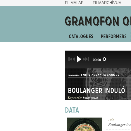
FILMALAP
FILMARCHÍVUM
00:00
LOUIS CESAR DESORMES
COMPOSER:
Boulanger induló
Keywords:
harangjáték
INDULÓ
Title
GENRE:
Boulanger in