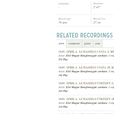
Language:
Duration:
-
2' 45"
Record type:
Record size:
78 rpm
27 cm
ELSŐ MAGYAR HANGLEMEZGYÁR 
ARTIST:
artist
composer
genre
year
1849. ÁPRIL 6. AZ ISASZEGI CSATA (I. R
Artist:
Első Magyar Hanglemezgyár zenekara
; Com
553 Play
1849. ÁPRIL 6. AZ ISASZEGI CSATA (II. R
Artist:
Első Magyar Hanglemezgyár zenekara
; Com
142 Play
1849. ÁPRIL 6. AZ ISASZEGI ÜTKÖZET (I
Artist:
Első Magyar Hanglemezgyár zenekara
; Com
163 Play
1849. ÁPRIL 6. AZ ISASZEGI ÜTKÖZET (II
Artist:
Első Magyar Hanglemezgyár zenekara
; Com
114 Play