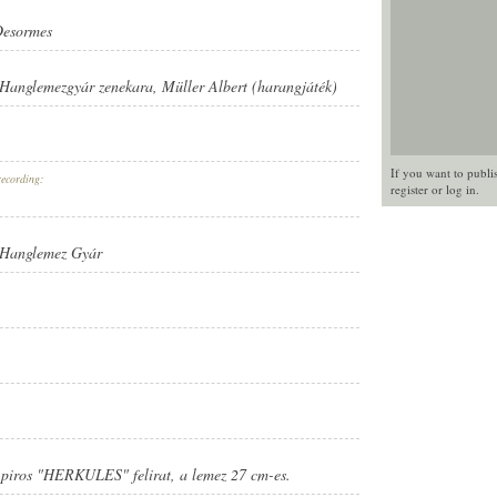
Desormes
Hanglemezgyár zenekara
,
Müller Albert (harangjáték)
If you want to publi
recording:
register
or
log in
.
 Hanglemez Gyár
ÁR
 piros "HERKULES" felirat, a lemez 27 cm-es.