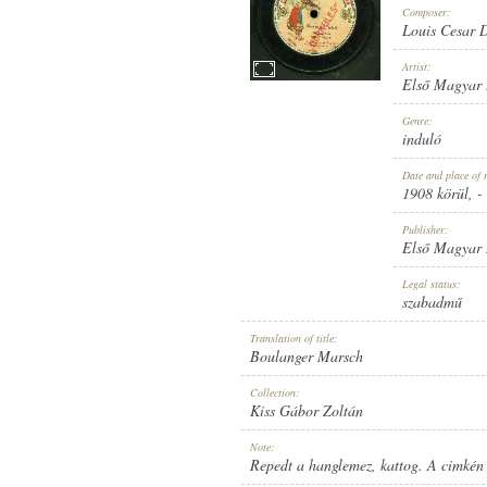
Composer:
Louis Cesar 
Artist:
Első Magyar 
1908 KÖRÜL
Genre:
PUBLICATION:
induló
Date and place of 
1908 körül
, -
Publisher:
Első Magyar
ELSŐ MAGYAR HANGLEMEZ GY
Legal status:
PUBLISHER:
szabadmű
Translation of title:
Boulanger Marsch
Collection:
Kiss Gábor Zoltán
H 1001
Note:
RECORD NUMBER:
Repedt a hanglemez, kattog. A cimkén