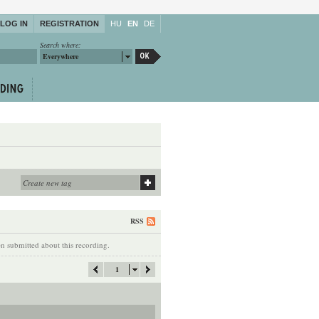
LOG IN
REGISTRATION
HU
EN
DE
Search where:
Everywhere
RSS
 submitted about this recording.
1