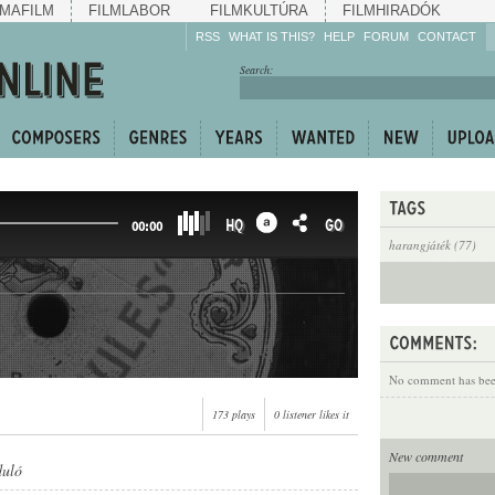
MAFILM
FILMLABOR
FILMKULTÚRA
FILMHIRADÓK
RSS
WHAT IS THIS?
HELP
FORUM
CONTACT
Listen!
Search:
Enrich!
Keep track of what is
happening!
Share!
HQ
GO
00:00
harangjáték (77)
No comment has been
173 plays
0 listener likes it
New comment
duló