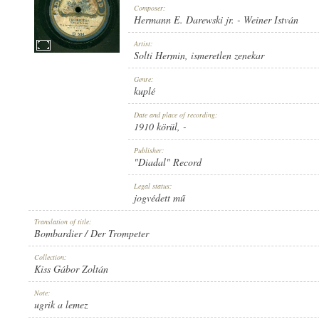
Composer:
Hermann E. Darewski jr.
-
Weiner István
Artist:
Solti Hermin
,
ismeretlen zenekar
1910 KÖRÜL
Genre:
PUBLICATION:
kuplé
Date and place of recording:
1910 körül
, -
Publisher:
"Diadal" Record
"DIADAL" RECORD
Legal status:
PUBLISHER:
jogvédett mű
Translation of title:
Bombardier / Der Trompeter
Collection:
Kiss Gábor Zoltán
D 534
Note:
RECORD NUMBER:
ugrik a lemez