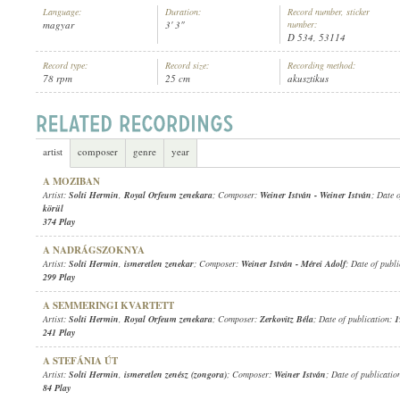
Language:
Duration:
Record number, sticker
magyar
3' 3"
number:
D 534, 53114
Record type:
Record size:
Recording method:
78 rpm
25 cm
akusztikus
SOLTI HERMIN
,
ISMERETLEN ZENEKAR
ARTIST:
artist
composer
genre
year
A MOZIBAN
Artist:
Solti Hermin
,
Royal Orfeum zenekara
; Composer:
Weiner István
-
Weiner István
; Date 
körül
374 Play
A NADRÁGSZOKNYA
Artist:
Solti Hermin
,
ismeretlen zenekar
; Composer:
Weiner István
-
Mérei Adolf
; Date of publ
299 Play
A SEMMERINGI KVARTETT
Artist:
Solti Hermin
,
Royal Orfeum zenekara
; Composer:
Zerkovitz Béla
; Date of publication:
1
241 Play
A STEFÁNIA ÚT
Artist:
Solti Hermin
,
ismeretlen zenész (zongora)
; Composer:
Weiner István
; Date of publicatio
84 Play