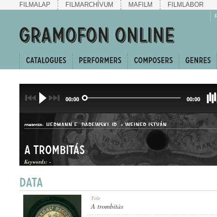
FILMALAP
FILMARCHÍVUM
MAFILM
FILMLABOR
00:00
00:00
HERMANN E. DAREWSKI JR.
-
WEINER ISTVÁN
COMPOSER:
A trombitás
Keywords:
-
KUPLÉ
Title
GENRE:
A trombitás