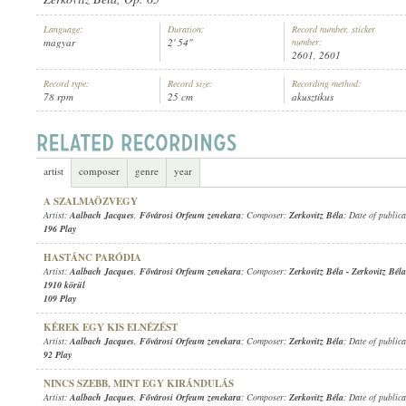
Language:
Duration:
Record number, sticker
magyar
2' 54"
number:
2601, 2601
Record type:
Record size:
Recording method:
78 rpm
25 cm
akusztikus
AALBACH JACQUES
,
FŐVÁROSI ORFEUM ZENEKARA
ARTIST:
artist
composer
genre
year
A SZALMAÖZVEGY
Artist:
Aalbach Jacques
,
Fővárosi Orfeum zenekara
; Composer:
Zerkovitz Béla
; Date of public
196 Play
HASTÁNC PARÓDIA
Artist:
Aalbach Jacques
,
Fővárosi Orfeum zenekara
; Composer:
Zerkovitz Béla
-
Zerkovitz Béla
1910 körül
109 Play
KÉREK EGY KIS ELNÉZÉST
Artist:
Aalbach Jacques
,
Fővárosi Orfeum zenekara
; Composer:
Zerkovitz Béla
; Date of public
92 Play
NINCS SZEBB, MINT EGY KIRÁNDULÁS
Artist:
Aalbach Jacques
,
Fővárosi Orfeum zenekara
; Composer:
Zerkovitz Béla
; Date of public