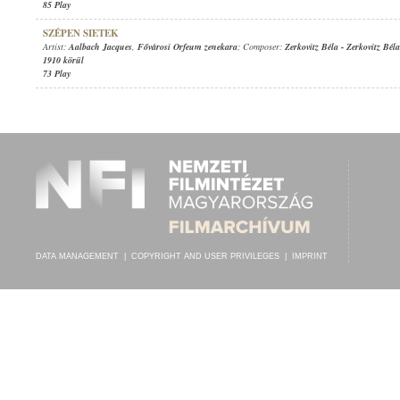
85 Play
SZÉPEN SIETEK
Artist:
Aalbach Jacques
,
Fővárosi Orfeum zenekara
; Composer:
Zerkovitz Béla
-
Zerkovitz Béla
1910 körül
73 Play
DATA MANAGEMENT
|
COPYRIGHT AND USER PRIVILEGES
|
IMPRINT