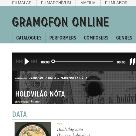
FILMALAP
FILMARCHÍVUM
MAFILM
FILMLABOR
00:00
00:00
ZERKOVITZ BÉLA
-
ZERKOVITZ BÉLA
COMPOSER:
Holdvilág nóta
Keywords:
humor
KUPLÉ
Title
GENRE:
Holdvilág nóta
(Én és a holdvilág)