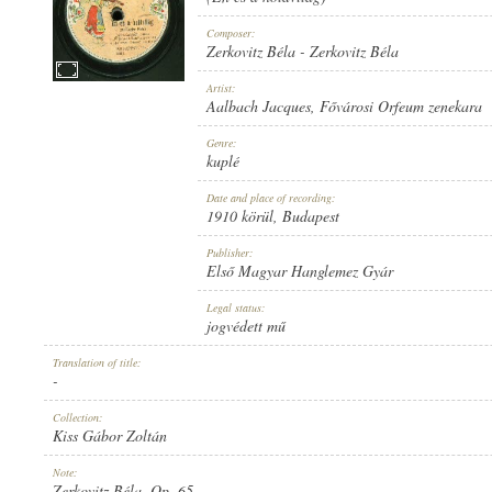
Composer:
Zerkovitz Béla
-
Zerkovitz Béla
Artist:
Aalbach Jacques
,
Fővárosi Orfeum zenekara
1910 KÖRÜL
PUBLICATION:
Genre:
kuplé
Date and place of recording:
1910 körül
, Budapest
Publisher:
Első Magyar Hanglemez Gyár
ELSŐ MAGYAR HANGLEMEZ GYÁR
PUBLISHER:
Legal status:
jogvédett mű
Translation of title:
-
Collection:
Kiss Gábor Zoltán
2601
RECORD NUMBER:
Note:
Zerkovitz Béla, Op. 65