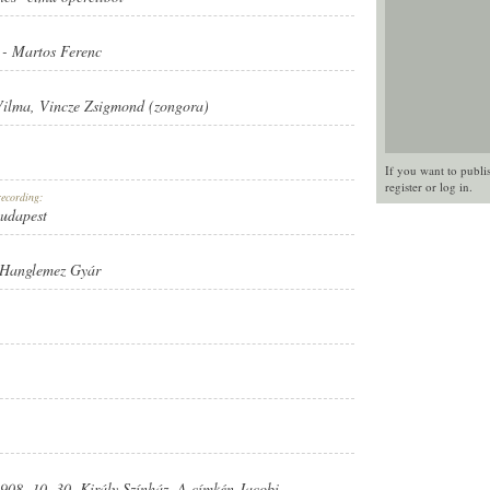
-
Martos Ferenc
Vilma
,
Vincze Zsigmond (zongora)
If you want to publi
register
or
log in
.
recording:
Budapest
 Hanglemez Gyár
ÁR
1908. 10. 30. Király Színház. A címkén Jacobi