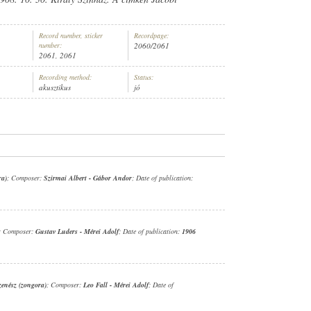
Record number, sticker
Recordpage:
number:
2060/2061
2061, 2061
Recording method:
Status:
GMOND (ZONGORA)
akusztikus
jó
ra)
; Composer:
Szirmai Albert
-
Gábor Andor
; Date of publication:
; Composer:
Gustav Luders
-
Mérei Adolf
; Date of publication:
1906
zenész (zongora)
; Composer:
Leo Fall
-
Mérei Adolf
; Date of