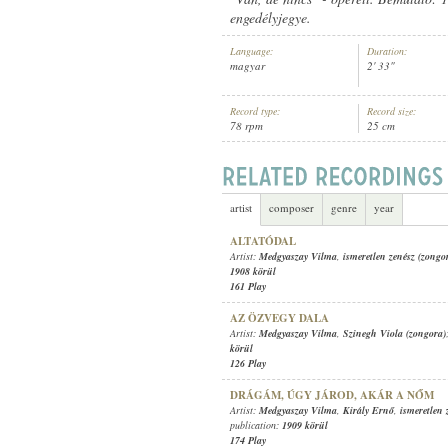
engedélyjegye.
Language:
Duration:
magyar
2' 33"
Record type:
Record size:
MEDGYASZAY VILMA
,
VINCZE ZSI
ARTIST:
78 rpm
25 cm
artist
composer
genre
year
ALTATÓDAL
Artist:
Medgyaszay Vilma
,
ismeretlen zenész (zongo
1908 körül
161 Play
AZ ÖZVEGY DALA
Artist:
Medgyaszay Vilma
,
Szinegh Viola (zongora)
körül
126 Play
DRÁGÁM, ÚGY JÁROD, AKÁR A NŐM
Artist:
Medgyaszay Vilma
,
Király Ernő
,
ismeretlen 
publication:
1909 körül
174 Play