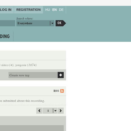
LOG IN
REGISTRATION
HU
EN
DE
Search where:
Everywhere
 nincs (4)
,
zongora (1074)
RSS
 submitted about this recording.
1