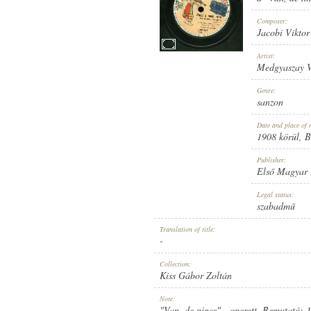
Composer:
Jacobi Viktor
Artist:
Medgyaszay 
1908 KÖRÜL
PUBLICATION:
Genre:
sanzon
Date and place of 
1908 körül
, 
Publisher:
Első Magyar
ELSŐ MAGYAR HANGLEMEZ GY
PUBLISHER:
Legal status:
szabadmű
Translation of title:
-
Collection:
Kiss Gábor Zoltán
2061
RECORD NUMBER:
Note:
"Van, de nincs" - operett. Bemutató: 