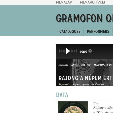
FILMALAP
FILMARCHÍVUM
00:00
JACOBI VIKTOR
-
MARTOS FERE
COMPOSER:
Rajong a népem ér
Keywords:
zongora
operett
van de nincs
SANZON
Title
GENRE:
Rajong a nép
a "Van, de ni