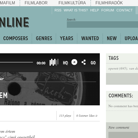
MAFILM
FILMLABOR
FILMKULTÚRA
FILMHIRADÓK
RSS
WHAT IS THIS?
HELP
FORUM
CONTACT
Listen!
Search:
Enrich!
Keep track of what is
happening!
Share!
HQ
GO
00:00
operett (695)
,
van de
NC
tem
No comment has been
113 plays
0 listener likes it
New comment
em értem
ncs" című operettből