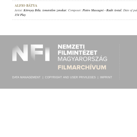
ALFIO BÁTYA
Artist:
Környey Béla
,
ismeretlen zenekar
; Composer:
Pietro Mascagni
-
Radó Antal
; Date of pu
154 Play
DATA MANAGEMENT
|
COPYRIGHT AND USER PRIVILEGES
|
IMPRINT