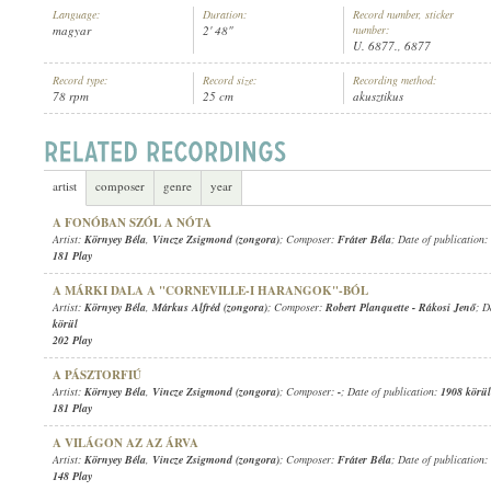
Language:
Duration:
Record number, sticker
magyar
2' 48"
number:
U. 6877., 6877
Record type:
Record size:
Recording method:
78 rpm
25 cm
akusztikus
KÖRNYEY BÉLA
,
VINCZE ZSIGMOND (ZONGORA)
ARTIST:
artist
composer
genre
year
A FONÓBAN SZÓL A NÓTA
Artist:
Környey Béla
,
Vincze Zsigmond (zongora)
; Composer:
Fráter Béla
; Date of publication:
181 Play
A MÁRKI DALA A "CORNEVILLE-I HARANGOK"-BÓL
Artist:
Környey Béla
,
Márkus Alfréd (zongora)
; Composer:
Robert Planquette
-
Rákosi Jenő
; D
körül
202 Play
A PÁSZTORFIÚ
Artist:
Környey Béla
,
Vincze Zsigmond (zongora)
; Composer:
-
; Date of publication:
1908 körül
181 Play
A VILÁGON AZ AZ ÁRVA
Artist:
Környey Béla
,
Vincze Zsigmond (zongora)
; Composer:
Fráter Béla
; Date of publication:
148 Play