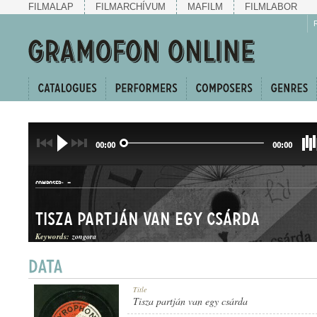
FILMALAP
FILMARCHÍVUM
MAFILM
FILMLABOR
00:00
00:00
-
COMPOSER:
Tisza partján van egy csárda
Keywords:
zongora
HALLGATÓ
Title
GENRE:
Tisza partján van egy csárda