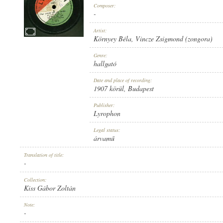
Composer:
-
Artist:
Környey Béla
,
Vincze Zsigmond (zongora)
1907 KÖRÜL
Genre:
PUBLICATION:
hallgató
Date and place of recording:
1907 körül
, Budapest
Publisher:
Lyrophon
LYROPHON
Legal status:
PUBLISHER:
árvamű
Translation of title:
-
Collection:
Kiss Gábor Zoltán
U. 6877.
Note:
RECORD NUMBER:
-