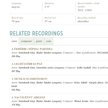
Language:
Duration:
Record number, sticker
magyar
3' 9"
number:
2012, 11693
Record type:
Record size:
Recording method:
78 rpm
25 cm
akusztikus
STEINHARDT GÉZA
,
ISMERETLEN ZENÉSZ (ZONGORA)
ARTIST:
artist
composer
genre
year
A FEHÉRBE (NÉPDAL PARÓDIA)
Artist:
Steinhardt Géza
,
Huber Sándor (zongora)
; Composer:
-
; Date of publication:
1912 körül
299 Play
A LEGHÜLYÉBB KUPLÉ
Artist:
Steinhardt Géza
,
ismeretlen zenész (zongora)
; Composer:
Szőke Szakáll
; Date of publica
507 Play
A MUNKÁCSI ZSIDÓSORON
Artist:
Steinhardt Géza
,
Huber Sándor (zongora)
; Composer:
Grósz Alfréd
-
Gergely János
; Da
körül
936 Play
A NAGYIGÉNYŰ ABELESZ
Artist:
Steinhardt Géza
,
Huber Sándor (zongora)
; Composer:
Weiner István
; Date of publicati
378 Play