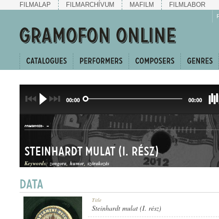
FILMALAP
FILMARCHÍVUM
MAFILM
FILMLABOR
00:00
00:00
-
COMPOSER:
Steinhardt mulat (I. rész)
Keywords:
zongora
humor
szórakozás
KUPLÉEGYVELEG
Title
GENRE:
Steinhardt mulat (I. rész)