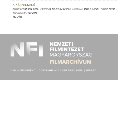
A NÉPFELKELŐ
Artist:
Steinhardt Géza
,
ismeretlen zenész (zongora)
; Composer:
Irving Berlin
,
Weiner István
-
publication:
1918 körül
163 Play
DATA MANAGEMENT
|
COPYRIGHT AND USER PRIVILEGES
|
IMPRINT