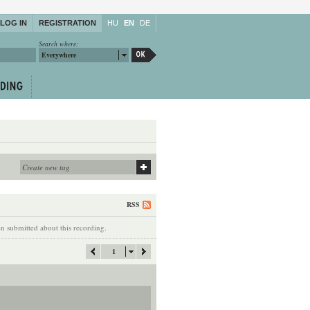
LOG IN
REGISTRATION
HU
EN
DE
Search where:
Everywhere
RSS
 submitted about this recording.
1