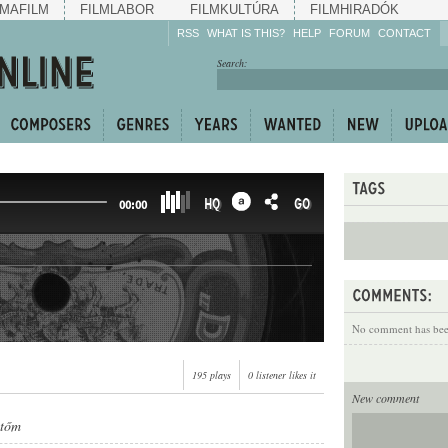
MAFILM
FILMLABOR
FILMKULTÚRA
FILMHIRADÓK
RSS
WHAT IS THIS?
HELP
FORUM
CONTACT
Listen!
Search:
Enrich!
Keep track of what is
happening!
Share!
HQ
GO
00:00
No comment has been
195 plays
0 listener likes it
New comment
etőm