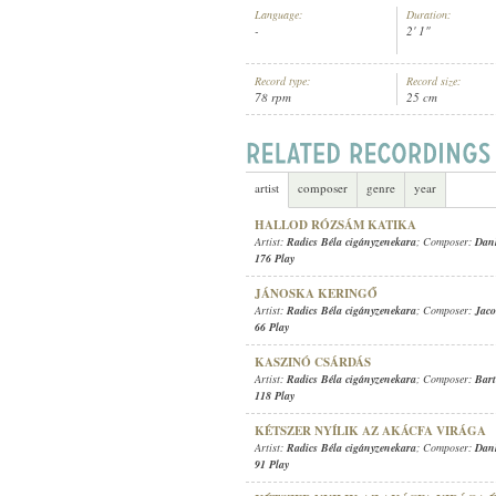
Language:
Duration:
-
2' 1"
Record type:
Record size:
78 rpm
25 cm
RADICS BÉLA CIGÁNYZENEKARA
ARTIST:
artist
composer
genre
year
HALLOD RÓZSÁM KATIKA
Artist:
Radics Béla cigányzenekara
; Composer:
Dank
176 Play
JÁNOSKA KERINGŐ
Artist:
Radics Béla cigányzenekara
; Composer:
Jaco
66 Play
KASZINÓ CSÁRDÁS
Artist:
Radics Béla cigányzenekara
; Composer:
Bar
118 Play
KÉTSZER NYÍLIK AZ AKÁCFA VIRÁGA
Artist:
Radics Béla cigányzenekara
; Composer:
Dank
91 Play