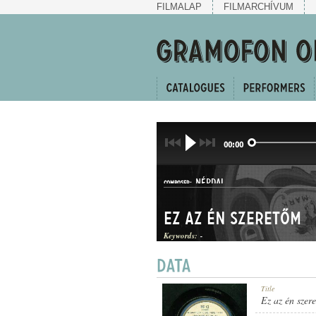
FILMALAP
FILMARCHÍVUM
00:00
NÉPDAL
COMPOSER:
Ez az én szeretőm
Keywords:
-
HALLGATÓ
Title
GENRE:
Ez az én szer