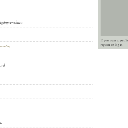
cigányzenekara
If you want to publi
register
or
log in
.
recording:
ord
a.