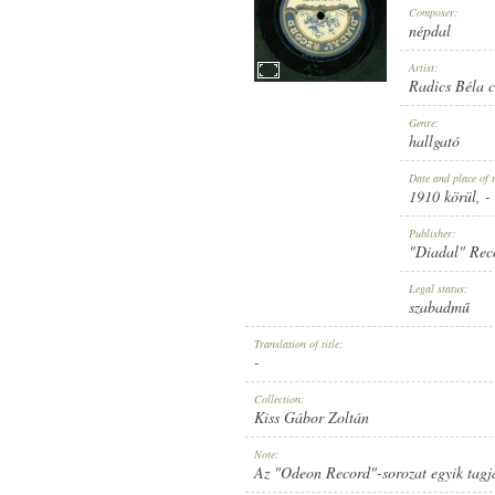
Composer:
népdal
Artist:
Radics Béla 
1910 KÖRÜL
Genre:
PUBLICATION:
hallgató
Date and place of 
1910 körül
, -
Publisher:
"Diadal" Rec
"DIADAL" RECORD
Legal status:
PUBLISHER:
szabadmű
Translation of title:
-
Collection:
Kiss Gábor Zoltán
D 24
Note:
RECORD NUMBER:
Az "Odeon Record"-sorozat egyik tagj