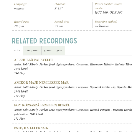
Language:
Duration:
Record number, sticker
magyar
3' 15"
number:
HUC 169, ODK 305
Record type:
Record size:
Recording method:
78 rpm
25 cm
elektromos
SOLTI KÁROLY
,
FARKAS JENŐ CIGÁNYZENEKARA
ARTIST:
artist
composer
genre
year
A LEHULLÓ FALEVELET
Artist:
Solti Károly
,
Farkas Jenő cigányzenekara
; Composer:
Eisemann Mihály
-
Kalmár Tibo
1946 körül
394 Play
AMIKOR MAJD NEM LESZEK MÁR
Artist:
Solti Károly
,
Farkas Jenő cigányzenekara
; Composer:
Szaucsek István
-
Sz. Szécsén Má
1946 körül
177 Play
EGY RÓZSASZÁL SZEBBEN BESZÉL
Artist:
Solti Károly
,
Farkas Jenő cigányzenekara
; Composer:
Kacsóh Pongrác
-
Bakonyi Károl
publication:
1946 körül
171 Play
ESTE, HA LEFEKSZIK