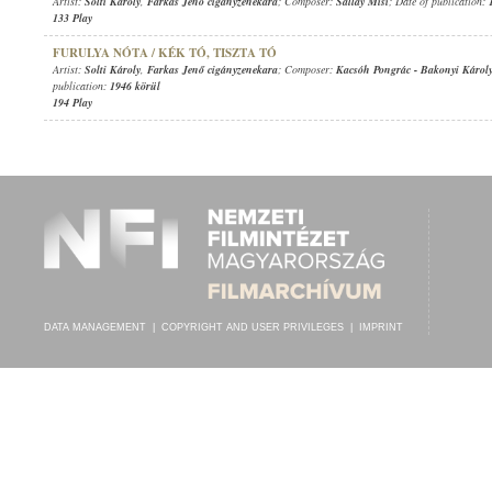
Artist:
Solti Károly
,
Farkas Jenő cigányzenekara
; Composer:
Sallay Misi
; Date of publication:
133 Play
FURULYA NÓTA / KÉK TÓ, TISZTA TÓ
Artist:
Solti Károly
,
Farkas Jenő cigányzenekara
; Composer:
Kacsóh Pongrác
-
Bakonyi Károl
publication:
1946 körül
194 Play
DATA MANAGEMENT
|
COPYRIGHT AND USER PRIVILEGES
|
IMPRINT