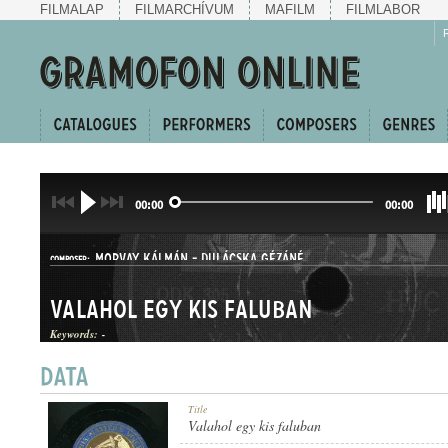
FILMALAP
FILMARCHÍVUM
MAFILM
FILMLABOR
00:00
00:00
MORVAY KÁLMÁN
-
DULÁCSKA GÉZÁNÉ
COMPOSER:
Valahol egy kis faluban
Keywords:
-
Title
GENRE:
Valahol egy kis faluban