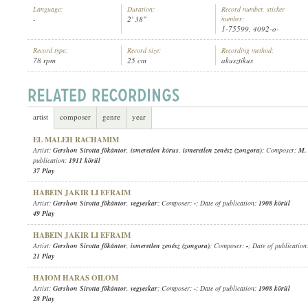
Language:
Duration:
Record number, sticker
-
2' 38"
number:
1-75599, 4092-o-
Record type:
Record size:
Recording method:
78 rpm
25 cm
akusztikus
GERSHON SIROTTA FŐKÁNTOR
,
ISMERETLEN KÓRUS
ARTIST:
artist
composer
genre
year
EL MALEH RACHAMIM
Artist:
Gershon Sirotta főkántor
,
ismeretlen kórus
,
ismeretlen zenész (zongora)
; Composer:
M.
publication:
1911 körül
37 Play
HABEIN JAKIR LI EFRAIM
Artist:
Gershon Sirotta főkántor
,
vegyeskar
; Composer:
-
; Date of publication:
1908 körül
49 Play
HABEIN JAKIR LI EFRAIM
Artist:
Gershon Sirotta főkántor
,
ismeretlen zenész (zongora)
; Composer:
-
; Date of publication
21 Play
HAIOM HARAS OILOM
Artist:
Gershon Sirotta főkántor
,
vegyeskar
; Composer:
-
; Date of publication:
1908 körül
28 Play