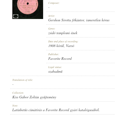
Composer:
-
Artist:
Gershon Sirotta főkántor
,
ismeretlen kórus
1908 KÖRÜL
Genre:
PUBLICATION:
zsidó templomi ének
Date and place of recording:
1908 körül
, Varsó
Publisher:
Favorite Record
FAVORITE RECORD
Legal status:
PUBLISHER:
szabadmű
Translation of title:
-
Collection:
Kiss Gábor Zoltán gyűjtemény
1-75599
Note:
RECORD NUMBER:
Latinbetűs címátírás a Favorite Record gyári katalógusából.