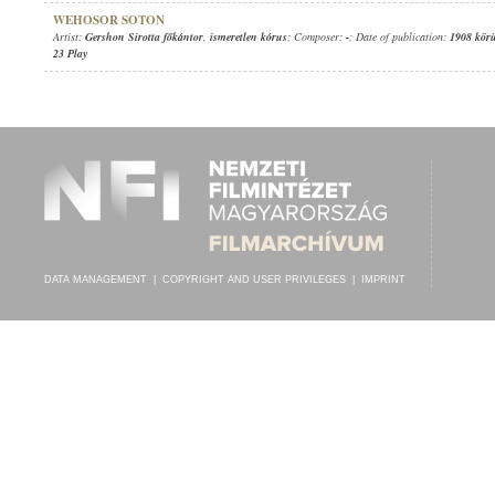
WEHOSOR SOTON
Artist:
Gershon Sirotta főkántor
,
ismeretlen kórus
; Composer:
-
; Date of publication:
1908 kör
23 Play
DATA MANAGEMENT
|
COPYRIGHT AND USER PRIVILEGES
|
IMPRINT