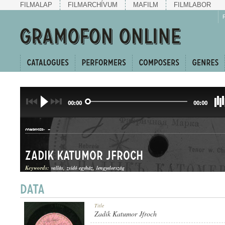
FILMALAP
FILMARCHÍVUM
MAFILM
FILMLABOR
00:00
00:00
-
COMPOSER:
Zadik Katumor Jfroch
Keywords:
vallás
zsidó egyház
lengyelország
ZSIDÓ TEMPLOMI ÉNEK
Title
GENRE:
Zadik Katumor Jfroch