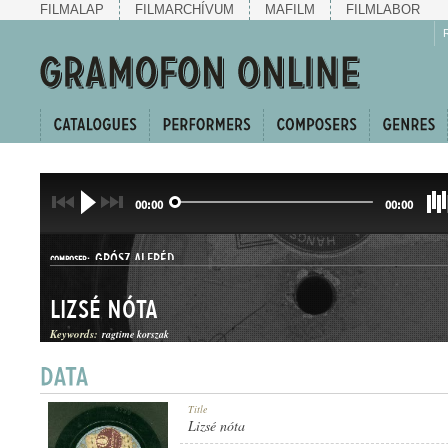
FILMALAP
FILMARCHÍVUM
MAFILM
FILMLABOR
00:00
00:00
GRÓSZ ALFRÉD
COMPOSER:
Lizsé nóta
Keywords:
ragtime korszak
TWO-STEP
Title
GENRE:
Lizsé nóta