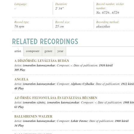
Language:
Duration:
Record number, sticker
-
2' 34"
number:
No. 8729., 8729
Record type:
Record size:
Recording method:
78 rpm
25 cm
akusztikus
ISMERETLEN KATONAZENEKAR
ARTIST:
artist
composer
genre
year
A DÍSZŐRSÉG LEVÁLTÁSA BUDÁN
Artist:
ismeretlen katonazenekar
; Composer:
-
; Date of publication:
1910 körül
309 Play
ANGELA
Artist:
ismeretlen katonazenekar
; Composer:
Alphons Czibulka
; Date of publication:
1912 körü
48 Play
AZ ŐRSÉG FELVONULÁSA ÉS LEVÁLTÁSA BÉCSBEN
Artist:
ismeretlen színész
,
ismeretlen katonazenekar
; Composer:
-
; Date of publication:
1908 kö
63 Play
BALLSIRENEN WALZER
Artist:
ismeretlen katonazenekar
; Composer:
Lehár Ferenc
; Date of publication:
1908 körül
34 Play