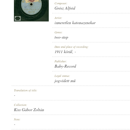
Composer:
Grósz Alfréd
Artist:
ismeretlen katonazenekar
1911 KÖRÜL
Genre:
PUBLICATION:
two-step
Date and place of recording:
1911 körül
, -
Publisher:
Baby-Record
BABY-RECORD
Legal status:
PUBLISHER:
jogvédett mű
Translation of title:
-
Collection:
Kiss Gábor Zoltán
NO. 8729.
Note:
RECORD NUMBER:
-