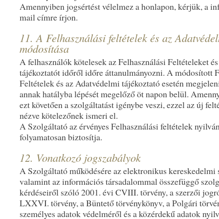
Amennyiben jogsértést vélelmez a honlapon, kérjük, a in
mail címre írjon.
11. A Felhasználási feltételek és az Adatvédel
módosítása
A felhasználók kötelesek az Felhasználási Feltételeket é
tájékoztatót időről időre áttanulmányozni. A módosított 
Feltételek és az Adatvédelmi tájékoztató esetén megjelenik
annak hatályba lépését megelőző öt napon belül. Amenny
ezt követően a szolgáltatást igénybe veszi, ezzel az új fel
nézve kötelezőnek ismeri el.
A Szolgáltató az érvényes Felhasználási feltételek nyilvá
folyamatosan biztosítja.
12. Vonatkozó jogszabályok
A Szolgáltató működésére az elektronikus kereskedelmi s
valamint az információs társadalommal összefüggő szolg
kérdéseiről szóló 2001. évi CVIII. törvény, a szerzői jogr
LXXVI. törvény, a Büntető törvénykönyv, a Polgári törvé
személyes adatok védelméről és a közérdekű adatok nyil