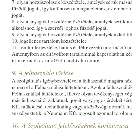
7. olyan hozzászólások közzététele, amelyek sértik másn
fűződő jogait, így különösen a magánélethez, az emberi
jogát;
8. olyan anyagok hozzáférhetővé tétele, amelyek sértik 
alkotáshoz, így a szerzői joghoz fűződő jogát;
9. olyan anyagok hozzáférhetővé tétele, amelyek üzleti tit
10. jogellenes tartalom közzététele;
11. rémhír terjesztése, hamis és félrevezető információ ho
Amennyiben az eltávolított tartalommal kapcsolatban kér
írjon e-mailt az info@filmarchiv.hu címre.
9. A felhasználó törlése
A szolgáltatás igénybevételével a felhasználó magára né
ismeri el a Felhasználási feltételeket. Azok a felhasználó
Felhasználási feltételeket, illetve olyan tevékenységet vé
más felhasználót zaklatnak, jogát vagy jogos érdekét sé
Kft. működését technikailag vagy a közösségi normák me
veszélyeztetik, a Neumann Kft. jogosult azonnal törölni a
10. A Szolgáltató felelősségének korlátozása