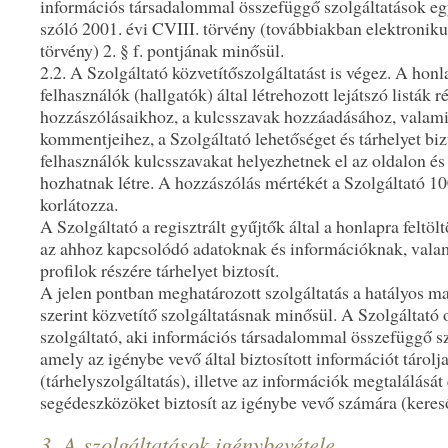
információs társadalommal összefüggő szolgáltatások eg
szóló 2001. évi CVIII. törvény (továbbiakban elektronik
törvény) 2. § f. pontjának minősül.
2.2. A Szolgáltató közvetítőszolgáltatást is végez. A honl
felhasználók (hallgatók) által létrehozott lejátszó listák r
hozzászólásaikhoz, a kulcsszavak hozzáadásához, valami
kommentjeihez, a Szolgáltató lehetőséget és tárhelyet bizt
felhasználók kulcsszavakat helyezhetnek el az oldalon és s
hozhatnak létre. A hozzászólás mértékét a Szolgáltató 1
korlátozza.
A Szolgáltató a regisztrált gyűjtők által a honlapra feltö
az ahhoz kapcsolódó adatoknak és információknak, valam
profilok részére tárhelyet biztosít.
A jelen pontban meghatározott szolgáltatás a hatályos m
szerint közvetítő szolgáltatásnak minősül. A Szolgáltató 
szolgáltató, aki információs társadalommal összefüggő szo
amely az igénybe vevő által biztosított információt tárolj
(tárhelyszolgáltatás), illetve az információk megtalálását
segédeszközöket biztosít az igénybe vevő számára (kereső
3. A szolgáltatások igénybevétele