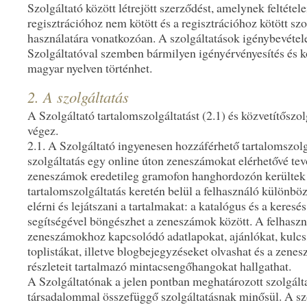
Szolgáltató között létrejött szerződést, amelynek feltétel
regisztrációhoz nem kötött és a regisztrációhoz kötött sz
használatára vonatkozóan. A szolgáltatások igénybevétel
Szolgáltatóval szemben bármilyen igényérvényesítés és
magyar nyelven történhet.
2. A szolgáltatás
A Szolgáltató tartalomszolgáltatást (2.1) és közvetítőszolg
végez.
2.1. A Szolgáltató ingyenesen hozzáférhető tartalomszolg
szolgáltatás egy online úton zeneszámokat elérhetővé tev
zeneszámok eredetileg gramofon hanghordozón kerültek 
tartalomszolgáltatás keretén belül a felhasználó különb
elérni és lejátszani a tartalmakat: a katalógus és a keresé
segítségével böngészhet a zeneszámok között. A felhaszn
zeneszámokhoz kapcsolódó adatlapokat, ajánlókat, kulcs
toplistákat, illetve blogbejegyzéseket olvashat és a zen
részleteit tartalmazó mintacsengőhangokat hallgathat.
A Szolgáltatónak a jelen pontban meghatározott szolgált
társadalommal összefüggő szolgáltatásnak minősül. A szo