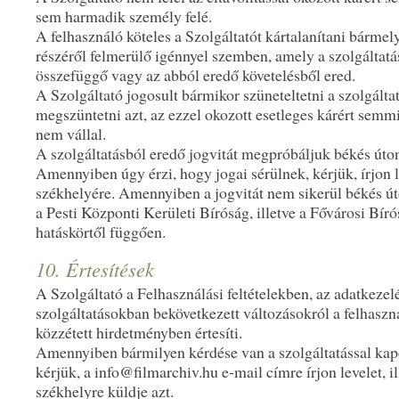
sem harmadik személy felé.
A felhasználó köteles a Szolgáltatót kártalanítani bárme
részéről felmerülő igénnyel szemben, amely a szolgáltatá
összefüggő vagy az abból eredő követelésből ered.
A Szolgáltató jogosult bármikor szüneteltetni a szolgáltatá
megszüntetni azt, az ezzel okozott esetleges kárért semmi
nem vállal.
A szolgáltatásból eredő jogvitát megpróbáljuk békés úto
Amennyiben úgy érzi, hogy jogai sérülnek, kérjük, írjon l
székhelyére. Amennyiben a jogvitát nem sikerül békés út
a Pesti Központi Kerületi Bíróság, illetve a Fővárosi Bíró
hatáskörtől függően.
10. Értesítések
A Szolgáltató a Felhasználási feltételekben, az adatkezel
szolgáltatásokban bekövetkezett változásokról a felhasz
közzétett hirdetményben értesíti.
Amennyiben bármilyen kérdése van a szolgáltatással kap
kérjük, a info@filmarchiv.hu e-mail címre írjon levelet, il
székhelyre küldje azt.