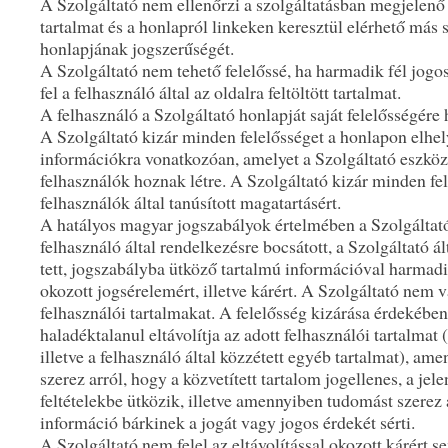
A Szolgáltató nem ellenőrzi a szolgáltatásban megjelenő 
tartalmat és a honlapról linkeken keresztül elérhető más 
honlapjának jogszerűségét.
A Szolgáltató nem tehető felelőssé, ha harmadik fél jogos
fel a felhasználó által az oldalra feltöltött tartalmat.
A felhasználó a Szolgáltató honlapját saját felelősségére 
A Szolgáltató kizár minden felelősséget a honlapon elhel
információkra vonatkozóan, amelyet a Szolgáltató eszköze
felhasználók hoznak létre. A Szolgáltató kizár minden fel
felhasználók által tanúsított magatartásért.
A hatályos magyar jogszabályok értelmében a Szolgáltató
felhasználó által rendelkezésre bocsátott, a Szolgáltató á
tett, jogszabályba ütköző tartalmú információval harma
okozott jogsérelemért, illetve kárért. A Szolgáltató nem v
felhasználói tartalmakat. A felelősség kizárása érdekében
haladéktalanul eltávolítja az adott felhasználói tartalmat 
illetve a felhasználó által közzétett egyéb tartalmat), a
szerez arról, hogy a közvetített tartalom jogellenes, a jel
feltételekbe ütközik, illetve amennyiben tudomást szerez 
információ bárkinek a jogát vagy jogos érdekét sérti.
A Szolgáltató nem felel az eltávolítással okozott kárért s