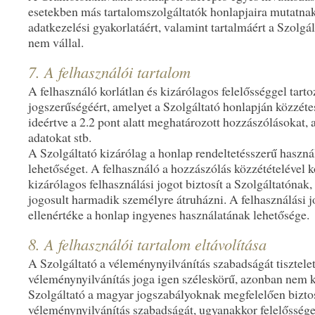
esetekben más tartalomszolgáltatók honlapjaira mutatna
adatkezelési gyakorlatáért, valamint tartalmáért a Szolgál
nem vállal.
7. A felhasználói tartalom
A felhasználó korlátlan és kizárólagos felelősséggel tarto
jogszerűségéért, amelyet a Szolgáltató honlapján közzét
ideértve a 2.2 pont alatt meghatározott hozzászólásokat,
adatokat stb.
A Szolgáltató kizárólag a honlap rendeltetésszerű haszná
lehetőséget. A felhasználó a hozzászólás közzétételével k
kizárólagos felhasználási jogot biztosít a Szolgáltatónak,
jogosult harmadik személyre átruházni. A felhasználási
ellenértéke a honlap ingyenes használatának lehetősége.
8. A felhasználói tartalom eltávolítása
A Szolgáltató a véleménynyilvánítás szabadságát tisztelet
véleménynyilvánítás joga igen széleskörű, azonban nem k
Szolgáltató a magyar jogszabályoknak megfelelően biztos
véleménynyilvánítás szabadságát, ugyanakkor felelősség