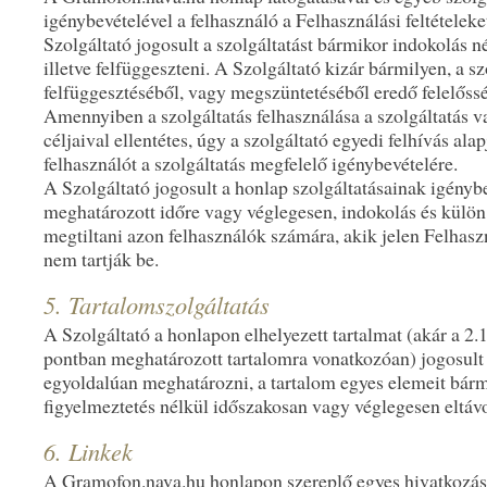
igénybevételével a felhasználó a Felhasználási feltételeke
Szolgáltató jogosult a szolgáltatást bármikor indokolás n
illetve felfüggeszteni. A Szolgáltató kizár bármilyen, a sz
felfüggesztéséből, vagy megszüntetéséből eredő felelőssé
Amennyiben a szolgáltatás felhasználása a szolgáltatás 
céljaival ellentétes, úgy a szolgáltató egyedi felhívás alap
felhasználót a szolgáltatás megfelelő igénybevételére.
A Szolgáltató jogosult a honlap szolgáltatásainak igényb
meghatározott időre vagy véglegesen, indokolás és külön 
megtiltani azon felhasználók számára, akik jelen Felhaszn
nem tartják be.
5. Tartalomszolgáltatás
A Szolgáltató a honlapon elhelyezett tartalmat (akár a 2.1.
pontban meghatározott tartalomra vonatkozóan) jogosult
egyoldalúan meghatározni, a tartalom egyes elemeit bárm
figyelmeztetés nélkül időszakosan vagy véglegesen eltávo
6. Linkek
A Gramofon.nava.hu honlapon szereplő egyes hivatkozáso