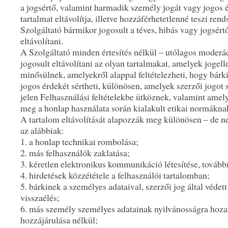
a jogsértő, valamint harmadik személy jogát vagy jogos é
tartalmat eltávolítja, illetve hozzáférhetetlenné teszi ren
Szolgáltató bármikor jogosult a téves, hibás vagy jogsért
eltávolítani.
A Szolgáltató minden értesítés nélkül – utólagos moderác
jogosult eltávolítani az olyan tartalmakat, amelyek jogel
minősülnek, amelyekről alappal feltételezheti, hogy bárk
jogos érdekét sértheti, különösen, amelyek szerzői jogot s
jelen Felhasználási feltételekbe ütköznek, valamint amel
meg a honlap használata során kialakult etikai normákna
A tartalom eltávolítását alapozzák meg különösen – de 
az alábbiak:
1. a honlap technikai rombolása;
2. más felhasználók zaklatása;
3. kéretlen elektronikus kommunikáció létesítése, továbbí
4. hirdetések közzététele a felhasználói tartalomban;
5. bárkinek a személyes adataival, szerzői jog által védett
visszaélés;
6. más személy személyes adatainak nyilvánosságra hoza
hozzájárulása nélkül;