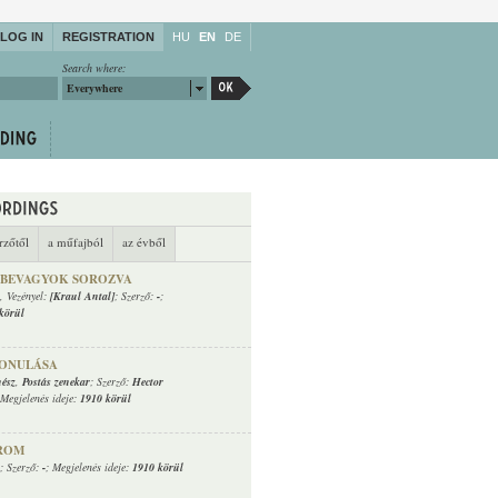
LOG IN
REGISTRATION
HU
EN
DE
Search where:
Everywhere
rzőtől
a műfajból
az évből
 BEVAGYOK SOROZVA
, Vezényel:
[Kraul Antal]
; Szerző:
-
;
körül
VONULÁSA
nész
,
Postás zenekar
; Szerző:
Hector
 Megjelenés ideje:
1910 körül
ÁROM
; Szerző:
-
; Megjelenés ideje:
1910 körül