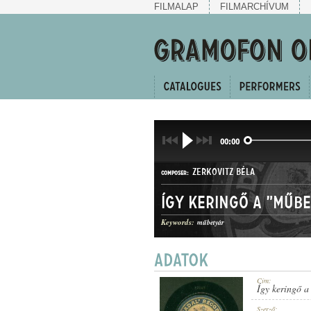
FILMALAP
FILMARCHÍVUM
00:00
ZERKOVITZ BÉLA
COMPOSER:
Így keringő a "Műb
Keywords:
műbetyár
INDULÓ
GENRE:
Cím:
Így keringő a
Szerző: