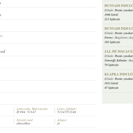
a
HUNYADI INDUL
Előadó:
Postás zenekar
r
1908 körül
213 lejátszás
HUNYADI INDUL
Előadó:
Postás zenekar
ye:
Ferenc
; Megjelenés ide
102 lejátszás
ord
JAJ, DE MAGAS 
Előadó:
Postás zenekar
Simonffy Kálmán
; Meg
70 lejátszás
KLAPKA INDULÓ
Előadó:
Postás zenekar
1913 körül
47 lejátszás
Lemezszám, Matricaszám:
Lemez oldalpár:
D 994, 53147
53147/53148
Felvételi mód:
Állapot:
akusztikus
jó