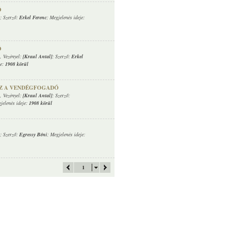
Ó
; Szerző:
Erkel Ferenc
; Megjelenés ideje:
Ó
, Vezényel:
[Kraul Antal]
; Szerző:
Erkel
je:
1908 körül
EZ A VENDÉGFOGADÓ
, Vezényel:
[Kraul Antal]
; Szerző:
jelenés ideje:
1908 körül
; Szerző:
Egressy Béni
; Megjelenés ideje:
1