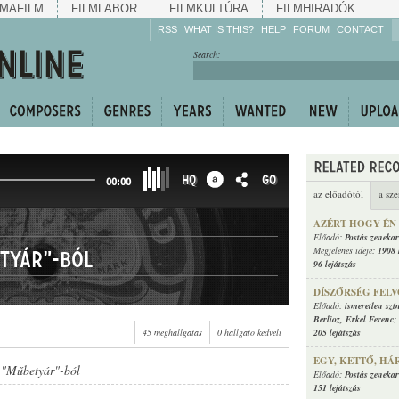
MAFILM
FILMLABOR
FILMKULTÚRA
FILMHIRADÓK
RSS
WHAT IS THIS?
HELP
FORUM
CONTACT
Listen!
Search:
Enrich!
Keep track of what is
happening!
Share!
HQ
GO
00:00
az előadótól
a sze
AZÉRT HOGY ÉN
Előadó:
Postás zenekar
Megjelenés ideje:
1908 
etyár"-ból
96 lejátszás
DÍSZŐRSÉG FEL
Előadó:
ismeretlen szí
Berlioz
,
Erkel Ferenc
;
45 meghallgatás
0 hallgató kedveli
205 lejátszás
EGY, KETTŐ, H
 "Műbetyár"-ból
Előadó:
Postás zenekar
151 lejátszás