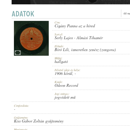
68 m
Cím:
Cigány Panna az a híred
1906 KÖRÜL
PUBLICATION:
Szerző:
Serly Lajos
-
Almási Tihamér
Előadó:
Bíró Lili
,
ismeretlen zenész (zongora)
Műfaj:
hallgató
Felvétel ideje és helye:
ODEON RECORD
1906 körül
, -
PUBLISHER:
Kiadó:
Odeon Record
Jogi státusz:
jogvédett mű
Címfordítás:
-
NO. 53082.
RECORD NUMBER:
Gyűjtemény:
Kiss Gábor Zoltán gyűjtemény
Megjegyzés: