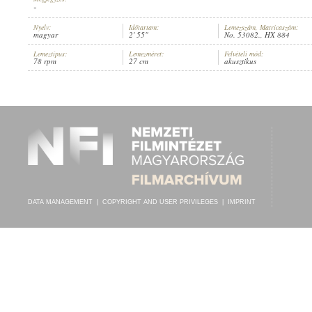
-
Nyelv:
Időtartam:
Lemezszám, Matricaszám:
magyar
2' 55"
No. 53082., HX 884
Lemeztípus:
Lemezméret:
Felvételi mód:
78 rpm
27 cm
akusztikus
BÍRÓ LILI
,
ISMERETLEN ZENÉSZ (ZONGORA)
ARTIST:
DATA MANAGEMENT
|
COPYRIGHT AND USER PRIVILEGES
|
IMPRINT