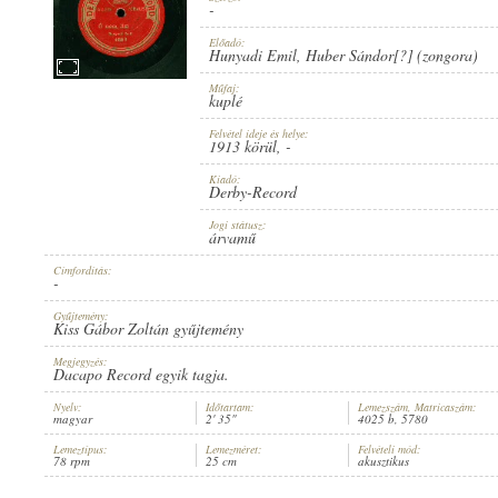
-
Előadó:
Hunyadi Emil
,
Huber Sándor[?] (zongora)
Műfaj:
kuplé
1913 KÖRÜL
PUBLICATION:
Felvétel ideje és helye:
1913 körül
, -
Kiadó:
Derby-Record
Jogi státusz:
árvamű
Címfordítás:
DERBY-RECORD
PUBLISHER:
-
Gyűjtemény:
Kiss Gábor Zoltán gyűjtemény
Megjegyzés:
Dacapo Record egyik tagja.
Nyelv:
Időtartam:
Lemezszám, Matricaszám:
magyar
2' 35"
4025 b, 5780
4025 B
RECORD NUMBER:
Lemeztípus:
Lemezméret:
Felvételi mód:
78 rpm
25 cm
akusztikus