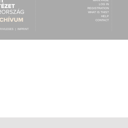
MAIN PAGE
LOG IN
REGISTRATION
WHAT IS THIS?
HELP
CONTACT
RIVILEGES
|
IMPRINT
ÁR