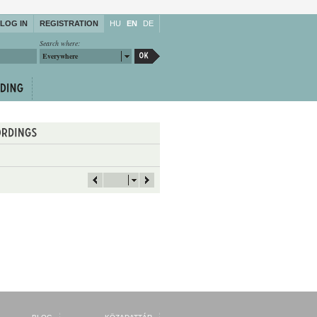
LOG IN
REGISTRATION
HU
EN
DE
Search where:
Everywhere