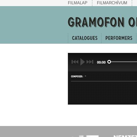
FILMALAP
FILMARCHÍVUM
00:00
-
COMPOSER:
INDULÓ
GENRE: