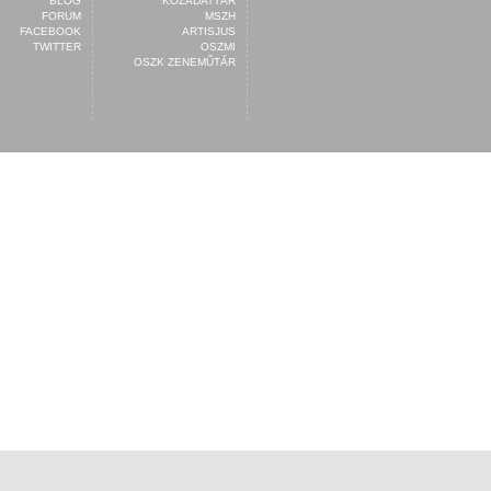
BLOG
KÖZADATTÁR
FORUM
MSZH
FACEBOOK
ARTISJUS
TWITTER
OSZMI
OSZK ZENEMŰTÁR