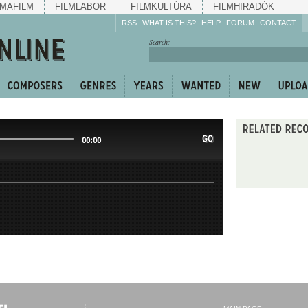
MAFILM
FILMLABOR
FILMKULTÚRA
FILMHIRADÓK
RSS
WHAT IS THIS?
HELP
FORUM
CONTACT
Listen!
Search:
Enrich!
Keep track of what is
happening!
Share!
GO
00:00