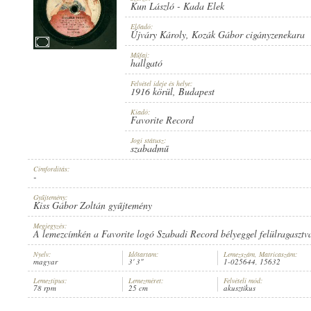
Kun László
-
Kada Elek
Előadó:
Újváry Károly
,
Kozák Gábor cigányzenekara
Műfaj:
hallgató
1916 KÖRÜL
PUBLICATION:
Felvétel ideje és helye:
1916 körül
, Budapest
Kiadó:
Favorite Record
Jogi státusz:
szabadmű
Címfordítás:
FAVORITE RECORD
PUBLISHER:
-
Gyűjtemény:
Kiss Gábor Zoltán gyűjtemény
Megjegyzés:
A lemezcímkén a Favorite logó Szabadi Record bélyeggel felülragasztv
Nyelv:
Időtartam:
Lemezszám, Matricaszám:
magyar
3' 3"
1-025644, 15632
1-025644
RECORD NUMBER:
Lemeztípus:
Lemezméret:
Felvételi mód:
78 rpm
25 cm
akusztikus