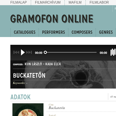
FILMALAP
FILMARCHÍVUM
MAFILM
FILMLABOR
00:00
00:00
KUN LÁSZLÓ
-
KADA ELEK
COMPOSER:
Buckatetőn
Keywords:
-
45 m
HALLGATÓ
GENRE:
Cím:
Buckatetőn
Szerző: