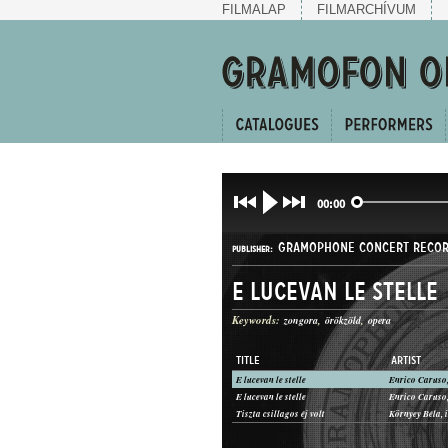
FILMALAP
FILMARCHÍVUM
00:00
GRAMOPHONE CONCERT RECO
PUBLISHER:
E lucevan le stelle
Keywords:
zongora
örökzöld
opera
TITLE
ARTIST
E lucevan le stelle
Enrico Caruso,
G. C.-52349
E lucevan le stelle
Enrico Caruso,
RECORD NUMBER:
Tiszta csillagos éj volt
Környey Béla, 