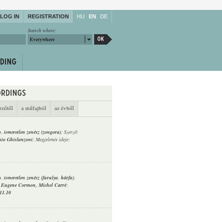
LOG IN
REGISTRATION
HU
EN
DE
Search where:
Everywhere
rzőtől
a műfajból
az évből
o
,
ismeretlen zenész (zongora)
; Szerző:
io Ghislanzoni
; Megjelenés ideje:
o
,
ismeretlen zenész (furulya
,
hárfa)
;
-
Eugene Cormon
,
Michel Carré
;
11.10