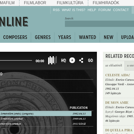
MAFILM
FILMLABOR
FILMKULTÚRA
FILMHIRADÓK
RSS
WHAT IS THIS?
HELP
FORUM
CONTACT
Listen!
Search:
Enrich!
Keep track of what is
happening!
Share!
HQ
GO
00:00
az előadótól
a sze
RD
CELESTE AIDA!
Előadó:
Enrico Carus
Giuseppe Verdi
-
Anton
1902.04.11
149 lejátszás
DE MON AMIE
Előadó:
Enrico Carus
PUBLICATION
Szerző:
Georges Bizet
 ismeretlen zenész (zongora)
1902.04.11
Megjelenés ideje:
1905.
 ismeretlen zenekar
1909.06.11
46 lejátszás
ismeretlen zenekar
1913 körül
DI QUELLA PIRA