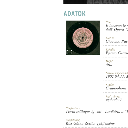
Cím:
E lucevan le s
ENRICO CARUSO
,
ISMERETLEN ZE
dall' Opera "
ARTIST:
Szerző:
Giacomo Puc
Előadó:
Enrico Carus
Műfaj:
ária
GIACOMO PUCCINI
-
LUIGI ILLI
COMPOSER:
Felvétel ideje és hel
1902.04.11
, 
Kiadó:
Gramophone 
Jogi státusz:
szabadmű
Címfordítás:
Tiszta csillagos éj volt - Levélária a 
ÁRIA
GENRE:
Gyűjtemény:
Kiss Gábor Zoltán gyűjtemény