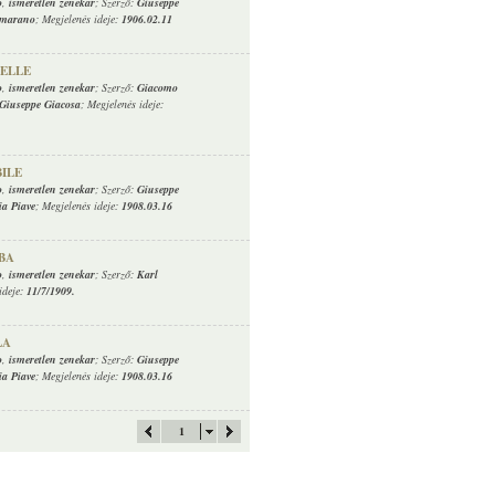
o
,
ismeretlen zenekar
; Szerző:
Giuseppe
mmarano
; Megjelenés ideje:
1906.02.11
TELLE
o
,
ismeretlen zenekar
; Szerző:
Giacomo
Giuseppe Giacosa
; Megjelenés ideje:
ILE
o
,
ismeretlen zenekar
; Szerző:
Giuseppe
a Piave
; Megjelenés ideje:
1908.03.16
ABA
o
,
ismeretlen zenekar
; Szerző:
Karl
ideje:
11/7/1909.
LA
o
,
ismeretlen zenekar
; Szerző:
Giuseppe
a Piave
; Megjelenés ideje:
1908.03.16
1