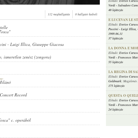
Előadó:
Enrico Carus
Verdi
-
Salvadore Ca
40 lejátszás
112 meghallgatás
0 hallgató kedveli
E LUCEVAN LE S
Előadó:
Enrico Carus
telle
Puccini
-
Luigi Illica
,
NÉSZ (ZONGORA)
Tosca"
1909.06.11
37 lejátszás
cini
-
Luigi Illica
,
Giuseppe Giacosa
LA DONNA E MOB
Előadó:
Enrico Carus
o
,
ismeretlen zenész (zongora)
Verdi
-
Francesco Mari
55 lejátszás
LA REGINA DI S
CA
,
GIUSEPPE GIACOSA
Előadó:
Enrico Carus
ye:
Goldmark
; Megjelenés 
Milánó
175 lejátszás
Concert Record
QUESTA O QUEL
Előadó:
Enrico Carus
Verdi
-
Francesco Mari
24 lejátszás
"Tosca" c. operából