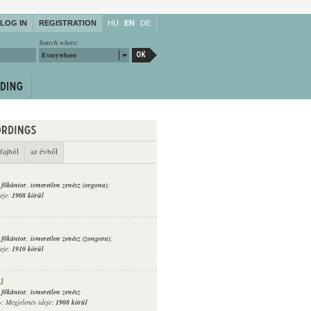
LOG IN
REGISTRATION
HU
EN
DE
Search where:
Everywhere
fajból
az évből
 főkántor
,
ismeretlen zenész (orgona)
;
deje:
1908 körül
 főkántor
,
ismeretlen zenész (zongora)
;
deje:
1910 körül
J
 főkántor
,
ismeretlen zenész
-
; Megjelenés ideje:
1908 körül