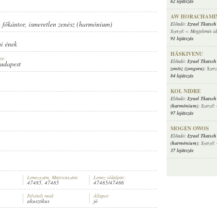
62 lejátszás
AW HORACHAMI
h főkántor
,
ismeretlen zenész (harmónium)
Előadó:
Izrael Tkatsch
Szerző:
-
; Megjelenés i
91 lejátszás
i ének
HÁSKIVENU
ye:
Előadó:
Izrael Tkatsch
Budapest
zenész (zongora)
; Szer
84 lejátszás
KOL NIDRE
Előadó:
Izrael Tkatsch
(harmónium)
; Szerző:
97 lejátszás
MOGEN OWOS
Előadó:
Izrael Tkatsch
(harmónium)
; Szerző:
37 lejátszás
Lemezszám, Matricaszám:
Lemez oldalpár:
47485, 47485
47485/47486
Felvételi mód:
Állapot:
akusztikus
jó