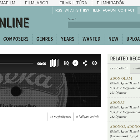
MAFILM
FILMLABOR
FILMKULTÚRA
FILMHIRADÓK
RSS
WHAT IS THIS?
HELP
FORUM
CONTACT
Listen!
Search:
Enrich!
Keep track of what is
happening!
Share!
HQ
GO
00:00
az előadótól
a mű
ADON OLAM
Előadó:
Izrael Tkatsch
Szerző:
-
; Megjelenés i
103 lejátszás
ADONAJ
Előadó:
Izrael Tkatsch
Szerző:
-
; Megjelenés i
33 meghallgatás
0 hallgató kedveli
232 lejátszás
ADONOJ, ADONO
Előadó:
Izrael Tkatsch
(harmónium)
; Szerző: