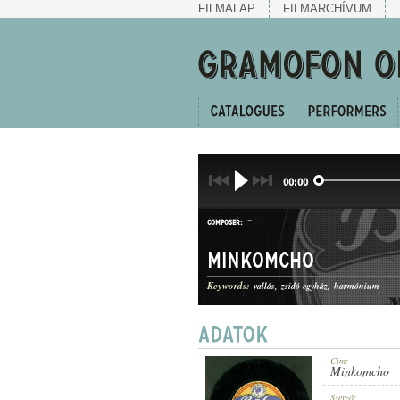
FILMALAP
FILMARCHÍVUM
00:00
-
COMPOSER:
Minkomcho
Keywords:
vallás
zsidó egyház
harmónium
ZSIDÓ TEMPLOMI ÉNEK
GENRE:
Cím:
Minkomcho
Szerző: