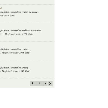
M
 főkántor
,
ismeretlen zenész (zongora)
;
deje:
1910 körül
 főkántor
,
ismeretlen énekkar
,
ismeretlen
ző:
-
; Megjelenés ideje:
1910 körül
 főkántor
,
ismeretlen zenész
-
; Megjelenés ideje:
1908 körül
 főkántor
,
ismeretlen zenész
-
; Megjelenés ideje:
1908 körül
1