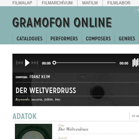
FILMALAP
FILMARCHÍVUM
MAFILM
FILMLABOR
00:00
00:00
FRANZ KEIM
COMPOSER:
Der Weltverdruss
Keywords:
ausztria
folklór
bécs
61 m
SRAMLI
GENRE:
Cím:
Der Weltverdruss
Szerző: