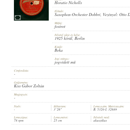
Horatio Nicholls
Előadó:
Saxophon-Orchester Dobbri
, Vezényel:
Otto D
Műfaj:
foxtrot
SAXOPHON-ORCHESTER DOBBRI
, VEZÉNYEL:
OTTO DOBRINDT
ARTIST:
Felvétel ideje és helye:
1925 körül
, Berlin
Kiadó:
Beka
Jogi státusz:
jogvédett mű
Címfordítás:
HORATIO NICHOLLS
COMPOSER:
-
Gyűjtemény:
Kiss Gábor Zoltán
Megjegyzés:
-
Nyelv:
Időtartam:
Lemezszám, Matricaszám:
-
3' 26"
B. 5320-I, 32689
FOXTROT
GENRE:
Lemeztípus:
Lemezméret:
Felvételi mód:
78 rpm
25 cm
akusztikus