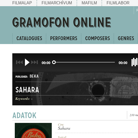
FILMALAP
FILMARCHÍVUM
MAFILM
FILMLABOR
00:00
00:00
BEKA
PUBLISHER:
Sahara
Keywords:
-
210 me
B. 5320-I
RECORD NUMBER:
Cím:
Sahara
Szerző: