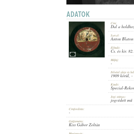
Cím:
Dal a holdho
1909 KÖRÜL
PUBLICATION:
Szerző:
Anton Blaton
Előadó:
Cs. és kir. 82
Műfaj:
-
Felvétel ideje és hel
SPECIAL-REKORD
1909 körül
, -
PUBLISHER:
Kiadó:
Special-Reko
Jogi státusz:
jogvédett mű
Címfordítás:
-
5394
RECORD NUMBER:
Gyűjtemény:
Kiss Gábor Zoltán
Megjegyzés: