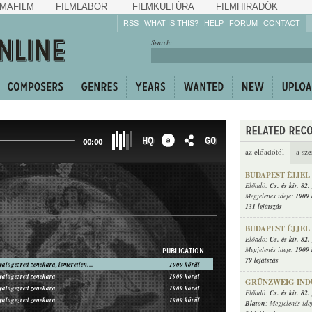
MAFILM
FILMLABOR
FILMKULTÚRA
FILMHIRADÓK
RSS
WHAT IS THIS?
HELP
FORUM
CONTACT
Listen!
Search:
Enrich!
Keep track of what is
happening!
Share!
HQ
GO
00:00
az előadótól
a sze
BUDAPEST ÉJJEL (
Előadó:
Cs. és kir. 82
Megjelenés ideje:
1909 
131 lejátszás
BUDAPEST ÉJJEL (
Előadó:
Cs. és kir. 82
Megjelenés ideje:
1909 
PUBLICATION
79 lejátszás
Cs. és kir. 82. gyalogezred zenekara, ismeretlen zenész (szárnykürt)
1909 körül
 gyalogezred zenekara
1909 körül
GRÜNZWEIG IND
 gyalogezred zenekara
1909 körül
Előadó:
Cs. és kir. 82
 gyalogezred zenekara
1909 körül
Blaton
; Megjelenés ide