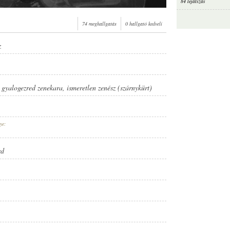
84 lejátszás
74 meghallgatás
0 hallgató kedveli
z
. gyalogezred zenekara
,
ismeretlen zenész (szárnykürt)
ye:
rd