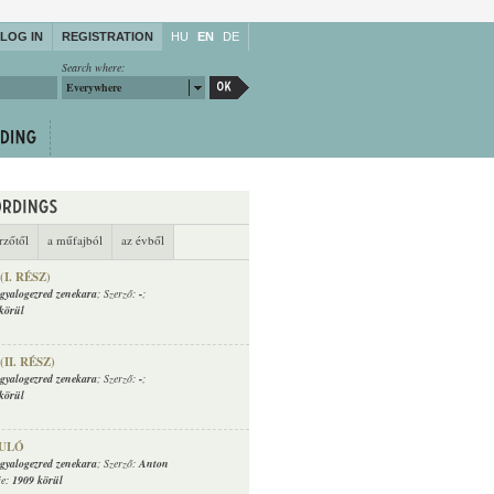
LOG IN
REGISTRATION
HU
EN
DE
Search where:
Everywhere
rzőtől
a műfajból
az évből
I. RÉSZ)
. gyalogezred zenekara
; Szerző:
-
;
körül
II. RÉSZ)
. gyalogezred zenekara
; Szerző:
-
;
körül
ULÓ
. gyalogezred zenekara
; Szerző:
Anton
je:
1909 körül