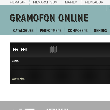
FILMALAP
FILMARCHÍVUM
MAFILM
FILMLABOR
ARTIST:
Keywords:
-
TITLE
ARTIST
-
-
COMPOSER: