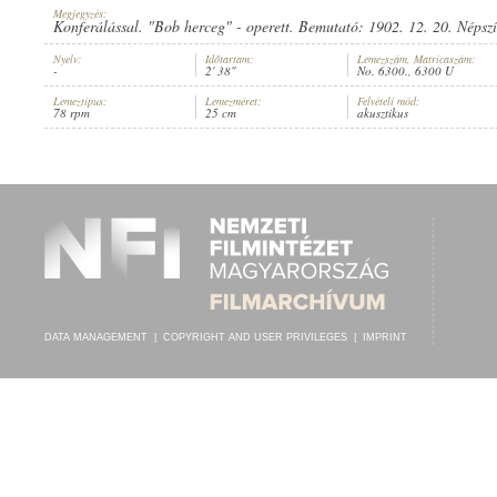
Megjegyzés:
Konferálással. "Bob herceg" - operett. Bemutató: 1902. 12. 20. Népsz
Nyelv:
Időtartam:
Lemezszám, Matricaszám:
-
2' 38"
No. 6300., 6300 U
Lemeztípus:
Lemezméret:
Felvételi mód:
M. KIR. I. HONVÉD-ZENEKAR
78 rpm
25 cm
akusztikus
ARTIST:
DATA MANAGEMENT
|
COPYRIGHT AND USER PRIVILEGES
|
IMPRINT