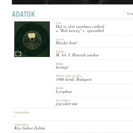
70 m
Cím:
Dal az első szerelmes csókról
1906 KÖRÜL
a "Bob herceg" c. operettből
PUBLICATION:
Szerző:
Huszka Jenő
Előadó:
M. kir. I. Honvéd-zenekar
Műfaj:
keringő
LYROPHON
PUBLISHER:
Felvétel ideje és helye:
1906 körül
, Budapest
Kiadó:
Lyrophon
Jogi státusz:
jogvédett mű
Címfordítás:
-
NO. 6300.
RECORD NUMBER:
Gyűjtemény:
Kiss Gábor Zoltán