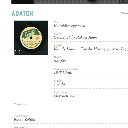
238 me
Cím:
Ha találsz egy mást
1948 KÖRÜL
PUBLICATION:
Szerző:
Gyöngy Pál
-
Rákosi János
Előadó:
Karády Katalin
,
Tonalit Művész zenekar
, Vez
Műfaj:
slowfox
Felvétel ideje és helye:
TONALIT
1948 körül
, -
PUBLISHER:
Kiadó:
Tonalit
Jogi státusz:
jogvédett mű
Címfordítás:
-
A 130-A
RECORD NUMBER:
Gyűjtemény:
Bacsó Zoltán
Megjegyzés: