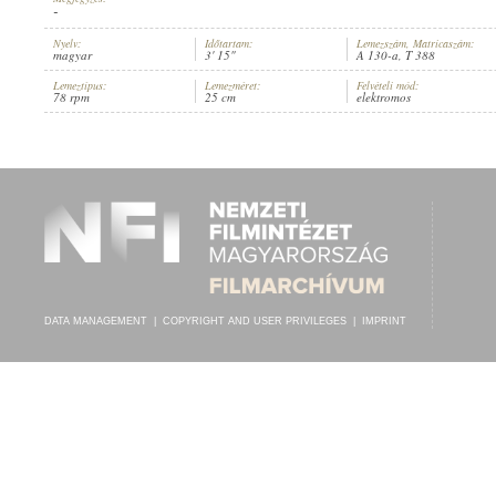
-
Nyelv:
Időtartam:
Lemezszám, Matricaszám:
magyar
3' 15"
A 130-a, T 388
Lemeztípus:
Lemezméret:
Felvételi mód:
78 rpm
25 cm
elektromos
KARÁDY KATALIN
,
TONALIT MŰVÉSZ ZENEKAR
, VEZÉNYEL:
POLGÁR 
ARTIST:
DATA MANAGEMENT
|
COPYRIGHT AND USER PRIVILEGES
|
IMPRINT