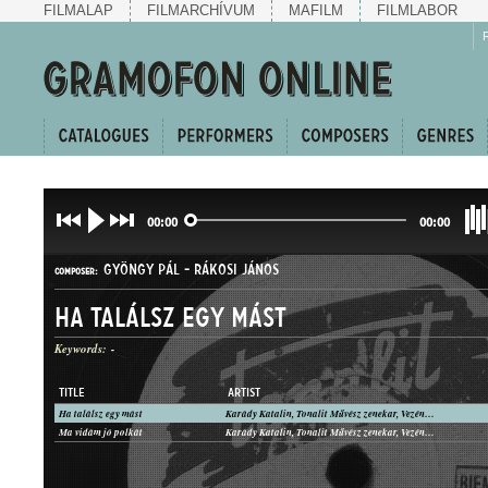
FILMALAP
FILMARCHÍVUM
MAFILM
FILMLABOR
00:00
00:00
GYÖNGY PÁL
-
RÁKOSI JÁNOS
COMPOSER:
Ha találsz egy mást
Keywords:
-
TITLE
ARTIST
Ha találsz egy mást
Karády Katalin, Tonalit Művész zenekar, Vezényel: Polgár Tibor
SLOWFOX
Ma vidám jó polkát
Karády Katalin, Tonalit Művész zenekar, Vezényel: Polgár Tibor
GENRE: