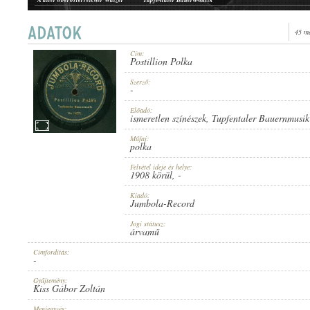
45 m
Cím:
Postillion Polka
1908 KÖRÜL
PUBLICATION:
Szerző:
-
Előadó:
ismeretlen színészek
,
Tupfentaler Bauernmusik
Műfaj:
polka
Felvétel ideje és helye:
JUMBOLA-RECORD
1908 körül
, -
PUBLISHER:
Kiadó:
Jumbola-Record
Jogi státusz:
árvamű
Címfordítás:
-
NO. 14071.
RECORD NUMBER:
Gyűjtemény:
Kiss Gábor Zoltán
Megjegyzés: