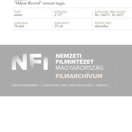
"Odeon Record" sorozat tagja.
Nyelv:
Időtartam:
Lemezszám, Matricaszám:
német
2' 37"
No. 14071., Vo.1017
Lemeztípus:
Lemezméret:
Felvételi mód:
78 rpm
25 cm
akusztikus
ISMERETLEN SZÍNÉSZEK
,
TUPFENTALER BAUERNMUSIK
ARTIST:
DATA MANAGEMENT
|
COPYRIGHT AND USER PRIVILEGES
|
IMPRINT