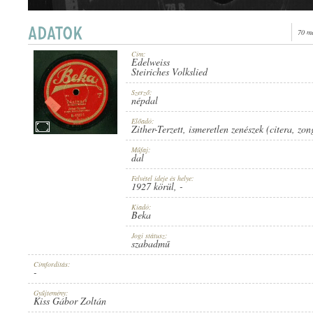
70 m
Cím:
Edelweiss
1927 KÖRÜL
Steiriches Volkslied
PUBLICATION:
Szerző:
népdal
Előadó:
Zither-Terzett
,
ismeretlen zenészek (citera
,
zon
Műfaj:
dal
BEKA
PUBLISHER:
Felvétel ideje és helye:
1927 körül
, -
Kiadó:
Beka
Jogi státusz:
szabadmű
Címfordítás:
-
B. 6337-I
RECORD NUMBER:
Gyűjtemény:
Kiss Gábor Zoltán