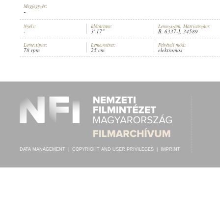
Megjegyzés:
-
Nyelv:
Időtartam:
Lemezszám, Matricaszám:
-
3' 17"
B. 6337-I, 34589
Lemeztípus:
Lemezméret:
Felvételi mód:
ZITHER-TERZETT
,
ISMERETLEN ZENÉSZEK (CITERA
,
ZONGORA
,
HARM
78 rpm
25 cm
elektromos
ARTIST:
DATA MANAGEMENT
|
COPYRIGHT AND USER PRIVILEGES
|
IMPRINT