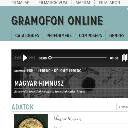
FILMALAP
FILMARCHÍVUM
MAFILM
FILMLABOR
00:00
00:00
ERKEL FERENC
-
KÖLCSEY FERENC
COMPOSER:
Magyar Himnusz
Keywords:
lemezcímke-mutáció
lemezcímke-hiba
hinusz
1460 me
GENRE:
Cím:
Magyar Himnusz
Szerző: