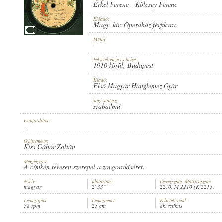
Erkel Ferenc
-
Kölcsey Ferenc
Előadó:
Magy. kir. Operaház férfikara
Műfaj:
-
1910 KÖRÜL
PUBLICATION:
Felvétel ideje és helye:
1910 körül
, Budapest
Kiadó:
Első Magyar Hanglemez Gyár
Jogi státusz:
szabadmű
Címfordítás:
ELSŐ MAGYAR HANGLEMEZ GYÁR
PUBLISHER:
-
Gyűjtemény:
Kiss Gábor Zoltán
Megjegyzés:
A címkén tévesen szerepel a zongorakíséret.
Nyelv:
Időtartam:
Lemezszám, Matricaszám:
magyar
2' 33"
2210, M 2210 (K 2213)
2210
RECORD NUMBER:
Lemeztípus:
Lemezméret:
Felvételi mód:
78 rpm
25 cm
akusztikus