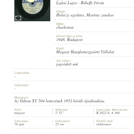
Lajtai Lajos
-
Békeffy István
Előadó:
Holéczy együttes
,
Martiny zenekar
Műfaj:
charleston
1948
PUBLICATION:
Felvétel ideje és helye:
1948
, Budapest
Kiadó:
Magyar Hanglemezgyártó Vállalat
Jogi státusz:
jogvédett mű
Címfordítás:
MAGYAR HANGLEMEZGYÁRTÓ VÁLLALAT
PUBLISHER:
-
Gyűjtemény:
-
Megjegyzés:
Az Odeon XY 504 lemezének 1952 körüli újrakiadása.
Nyelv:
Időtartam:
Lemezszám, Matricaszám:
magyar
2' 52"
B 2022-b, A 360
B 2022-B
RECORD NUMBER:
Lemeztípus:
Lemezméret:
Felvételi mód:
78 rpm
25 cm
elektromos