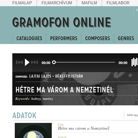
FILMALAP
FILMARCHÍVUM
MAFILM
FILMLABOR
00:00
00:00
LAJTAI LAJOS
-
BÉKEFFY ISTVÁN
COMPOSER:
Hétre ma várom a Nemzetinél
Keywords:
holéczy
martiny
3494 meg
CHARLESTON
GENRE:
Cím:
Hétre ma várom a Nemzetinél
Szerző: