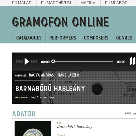
FILMALAP
FILMARCHÍVUM
MAFILM
FILMLABOR
00:00
00:00
BÁGYA ANDRÁS
-
HÁRS LÁSZLÓ
COMPOSER:
Barnabőrű hableány
Keywords:
teszt2
psota
teszt
1490 meg
SWING
GENRE:
Cím:
Barnabőrű hableány
Szerző: