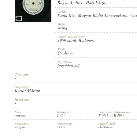
Bágya András
-
Hárs László
Előadó:
Psota Irén
,
Magyar Rádió Tánczenekara
, Vez
Műfaj:
swing
1959 KÖRÜL
PUBLICATION:
Felvétel ideje és helye:
1959 körül
, Budapest
Kiadó:
Qualiton
Jogi státusz:
jogvédett mű
Címfordítás:
QUALITON
PUBLISHER:
-
Gyűjtemény:
Kurutz Márton
Megjegyzés:
-
Nyelv:
Időtartam:
Lemezszám, Matricaszám:
magyar
2' 45"
T 7418-a, M 3984
T 7418-A
RECORD NUMBER:
Lemeztípus:
Lemezméret:
Felvételi mód:
78 rpm
25 cm
elektromos