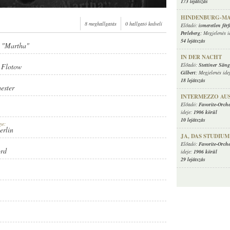
173 lejátszás
HINDENBURG-M
8 meghallgatás
0 hallgató kedveli
Előadó:
ismeretlen férf
Perleberg
; Megjelenés i
54 lejátszás
s "Martha"
IN DER NACHT
Előadó:
Stettiner Säng
 Flotow
Gilbert
; Megjelenés ide
18 lejátszás
ester
INTERMEZZO AUS
Előadó:
Favorite-Orche
ideje:
1906 körül
10 lejátszás
ye:
erlin
JA, DAS STUDIU
Előadó:
Favorite-Orche
ord
ideje:
1906 körül
29 lejátszás