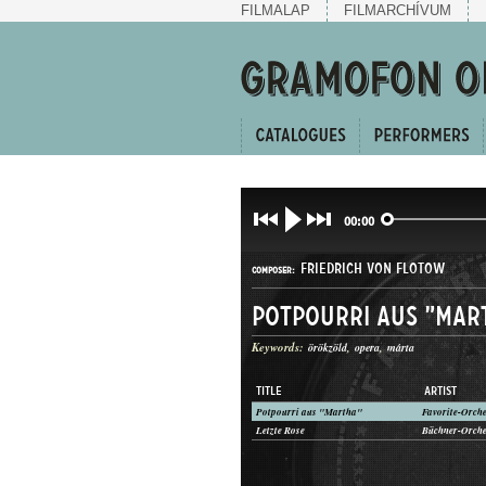
FILMALAP
FILMARCHÍVUM
00:00
FRIEDRICH VON FLOTOW
COMPOSER:
Potpourri aus "Mar
Keywords:
örökzöld
opera
márta
TITLE
ARTIST
Potpourri aus "Martha"
Favorite-Orche
EGYVELEG
Letzte Rose
Büchner-Orches
GENRE: