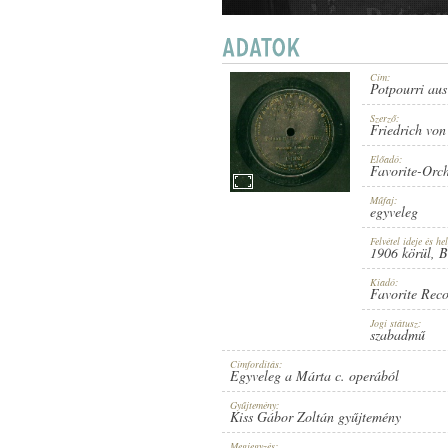
Cím:
Potpourri au
1906 KÖRÜL
PUBLICATION:
Szerző:
Friedrich von
Előadó:
Favorite-Orch
Műfaj:
egyveleg
Felvétel ideje és hel
FAVORITE RECORD
1906 körül
, B
PUBLISHER:
Kiadó:
Favorite Rec
Jogi státusz:
szabadmű
Címfordítás:
Egyveleg a Márta c. operából
1-13027
RECORD NUMBER:
Gyűjtemény:
Kiss Gábor Zoltán gyűjtemény
Megjegyzés: