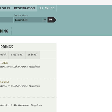
LOG IN
REGISTRATION
HU
EN
DE
Search where:
Everywhere
rzőtől
a műfajból
az évből
ALZER
ster
; Szerző:
Lehár Ferenc
; Megjelenés
 MAXIM
ster
; Szerző:
Lehár Ferenc
; Megjelenés
ster
; Szerző:
Abe Holzmann
; Megjelenés