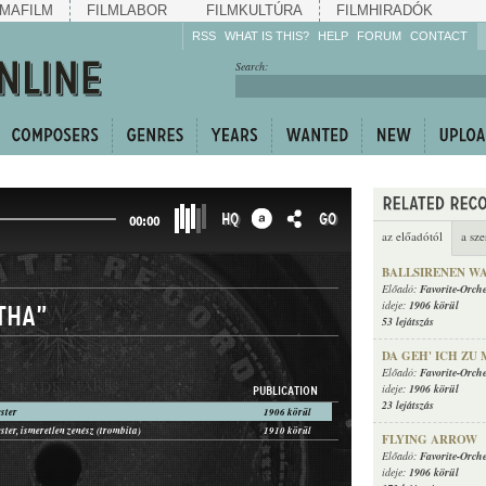
MAFILM
FILMLABOR
FILMKULTÚRA
FILMHIRADÓK
RSS
WHAT IS THIS?
HELP
FORUM
CONTACT
Listen!
Search:
Enrich!
Keep track of what is
happening!
Share!
HQ
GO
00:00
az előadótól
a sze
BALLSIRENEN W
Előadó:
Favorite-Orche
ideje:
1906 körül
tha"
53 lejátszás
DA GEH' ICH ZU
Előadó:
Favorite-Orche
ideje:
1906 körül
PUBLICATION
23 lejátszás
ster
1906 körül
ter, ismeretlen zenész (trombita)
1910 körül
FLYING ARROW
Előadó:
Favorite-Orche
ideje:
1906 körül