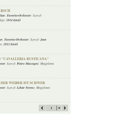
ARSCH
ikar
,
Favorite-Orchester
; Szerző:
deje:
1914 körül
er
,
Favorite-Orchester
; Szerző:
Jean
je:
1913 körül
 "CAVALLERIA RUSTICANA"
ster
; Szerző:
Pietro Mascagni
; Megjelenés
M DER WEIBER IST SCHWER
ster
; Szerző:
Lehár Ferenc
; Megjelenés
1