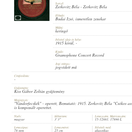
Szerző:
Zerkovitz Béla
-
Zerkovitz Béla
Előadó:
Budai Izsó
,
ismeretlen zenekar
Műfaj:
1915 KÖRÜL
PUBLICATION:
keringő
Felvétel ideje és helye:
1915 körül
, -
Kiadó:
Gramophone Concert Record
Jogi státusz:
jogvédett mű
GRAMOPHONE CONCERT RECORD
PUBLISHER:
Címfordítás:
-
Gyűjtemény:
Kiss Gábor Zoltán gyűjtemény
Megjegyzés:
"Vándorfecskék" - operett, Bemutató: 1915. Zerkovitz Béla "Csókos a
is komponált operettet.
Nyelv:
Időtartam:
Lemezszám, Matricaszám:
15-12881
RECORD NUMBER:
magyar
3' 3"
15-12881, 17890 L
Lemeztípus:
Lemezméret:
Felvételi mód:
78 rpm
25 cm
akusztikus