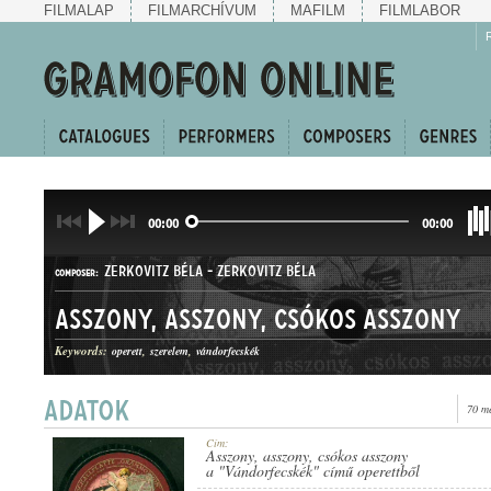
FILMALAP
FILMARCHÍVUM
MAFILM
FILMLABOR
00:00
00:00
ZERKOVITZ BÉLA
-
ZERKOVITZ BÉLA
COMPOSER:
Asszony, asszony, csókos asszony
Keywords:
operett
szerelem
vándorfecskék
70 m
KERINGŐ
GENRE:
Cím:
Asszony, asszony, csókos asszony
a "Vándorfecskék" című operettből