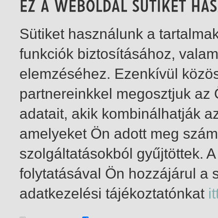
Sütiket használunk a tartalm
funkciók biztosításához, vala
elemzéséhez. Ezenkívül közö
partnereinkkel megosztjuk az
adatait, akik kombinálhatják a
amelyeket Ön adott meg számu
szolgáltatásokból gyűjtöttek.
folytatásával Ön hozzájárul a 
1-1
/ total 1 hit
adatkezelési tájékoztatónkat
it