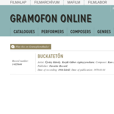
FILMALAP
FILMARCHÍVUM
MAFILM
FILMLABOR
Play this on GramophoneRadio!
Record number:
Artist:
Újváry Károly
,
Kozák Gábor cigányzenekara
; Composer:
Kun 
1-025644
Publisher:
Favorite Record
;
Date of recording:
1916 körül
; Date of publication: 1970-01-01