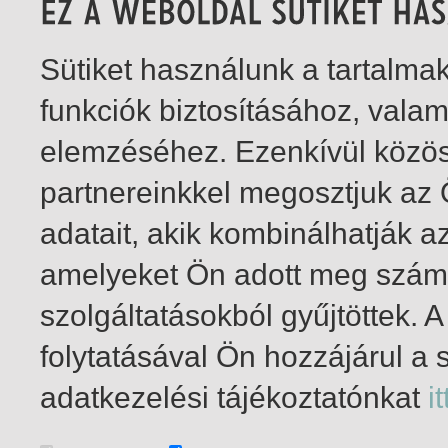
Sütiket használunk a tartalm
funkciók biztosításához, vala
elemzéséhez. Ezenkívül közö
partnereinkkel megosztjuk az
adatait, akik kombinálhatják a
amelyeket Ön adott meg számu
szolgáltatásokból gyűjtöttek.
folytatásával Ön hozzájárul a 
1-1
/ total 1 hit
adatkezelési tájékoztatónkat
it