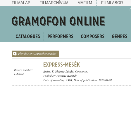
FILMALAP
FILMARCHÍVUM
MAFILM
FILMLABOR
Play this on GramophoneRadio!
Record number:
Artist:
Z. Molnár László
; Composer: -
1-27622
Publisher:
Favorite Record
;
Date of recording:
1908
; Date of publication: 1970-01-01