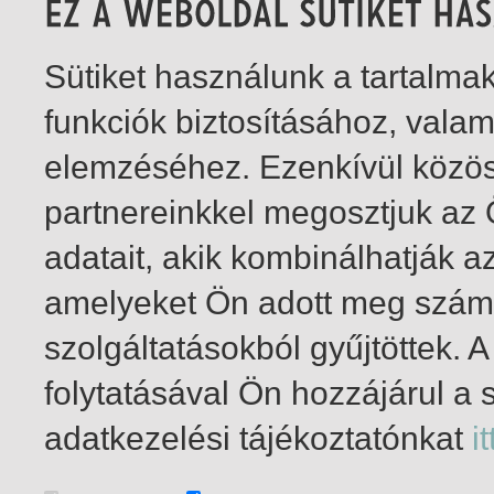
Sütiket használunk a tartalm
funkciók biztosításához, vala
elemzéséhez. Ezenkívül közö
partnereinkkel megosztjuk az
adatait, akik kombinálhatják a
amelyeket Ön adott meg számu
szolgáltatásokból gyűjtöttek.
folytatásával Ön hozzájárul a 
1-2
/ total 2 hit
adatkezelési tájékoztatónkat
it