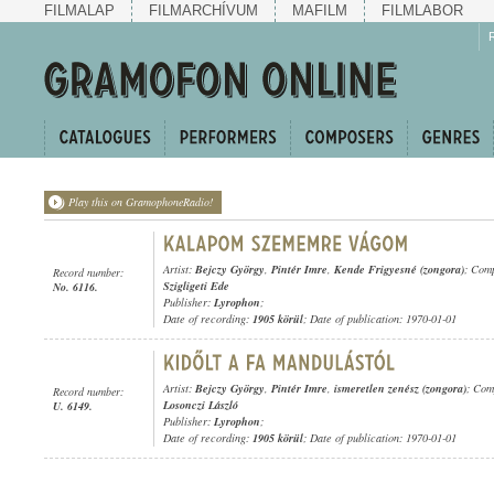
FILMALAP
FILMARCHÍVUM
MAFILM
FILMLABOR
Play this on GramophoneRadio!
Artist:
Bejczy György
,
Pintér Imre
,
Kende Frigyesné (zongora)
; Com
Record number:
Szigligeti Ede
No. 6116.
Publisher:
Lyrophon
;
Date of recording:
1905 körül
; Date of publication: 1970-01-01
Artist:
Bejczy György
,
Pintér Imre
,
ismeretlen zenész (zongora)
; Com
Record number:
Losonczi László
U. 6149.
Publisher:
Lyrophon
;
Date of recording:
1905 körül
; Date of publication: 1970-01-01