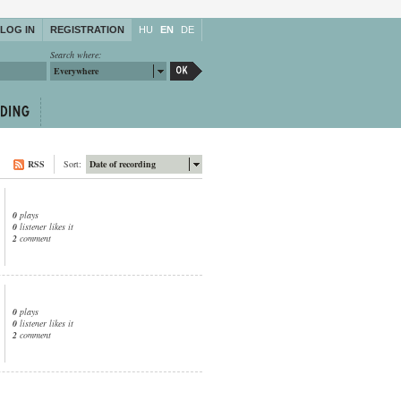
LOG IN
REGISTRATION
HU
EN
DE
Search where:
Everywhere
RSS
Sort:
Date of recording
0
plays
0
listener likes it
2
comment
0
plays
0
listener likes it
2
comment