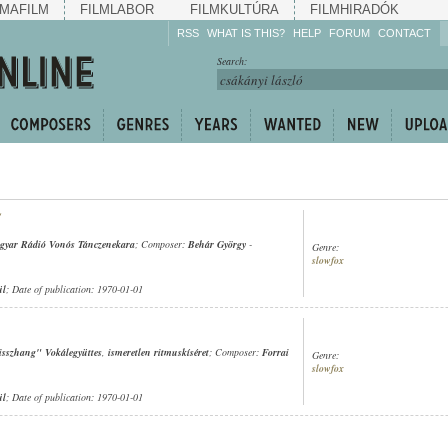
MAFILM
FILMLABOR
FILMKULTÚRA
FILMHIRADÓK
RSS
WHAT IS THIS?
HELP
FORUM
CONTACT
Listen!
Search:
Enrich!
Keep track of what is
happening!
Share!
gyar Rádió Vonós Tánczenekara
; Composer:
Behár György
-
Genre:
slowfox
ül
; Date of publication: 1970-01-01
sszhang" Vokálegyüttes
,
ismeretlen ritmuskíséret
; Composer:
Forrai
Genre:
slowfox
ül
; Date of publication: 1970-01-01