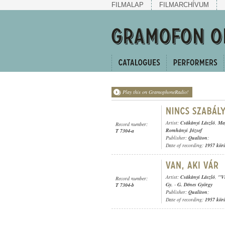
FILMALAP
FILMARCHÍVUM
Play this on GramophoneRadio!
Artist:
Csákányi László
,
Ma
Record number:
Romhányi József
T 7304-a
Publisher:
Qualiton
;
Date of recording:
1957 kör
Artist:
Csákányi László
,
"Vi
Record number:
Gy.
-
G. Dénes György
T 7304-b
Publisher:
Qualiton
;
Date of recording:
1957 kör