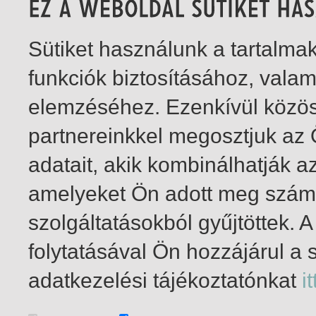
Sütiket használunk a tartalm
funkciók biztosításához, vala
elemzéséhez. Ezenkívül közö
partnereinkkel megosztjuk az
adatait, akik kombinálhatják a
amelyeket Ön adott meg számu
szolgáltatásokból gyűjtöttek.
folytatásával Ön hozzájárul a 
1-3
/ total 3 hit
adatkezelési tájékoztatónkat
it