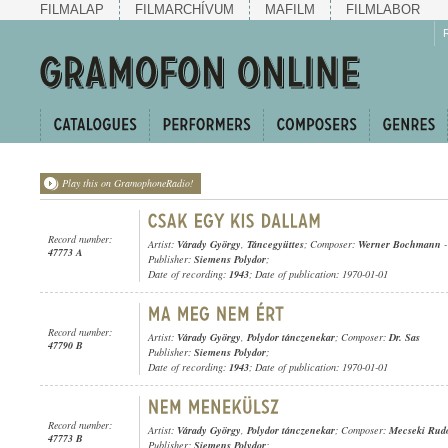
FILMALAP
FILMARCHÍVUM
MAFILM
FILMLABOR
Play this on GramophoneRadio!
Record number:
Artist:
Várady György
,
Táncegyüttes
; Composer:
Werner Bochmann
47773 A
Publisher:
Siemens Polydor
;
Date of recording:
1943
; Date of publication: 1970-01-01
Record number:
Artist:
Várady György
,
Polydor tánczenekar
; Composer:
Dr. Sas
47790 B
Publisher:
Siemens Polydor
;
Date of recording:
1943
; Date of publication: 1970-01-01
Record number:
Artist:
Várady György
,
Polydor tánczenekar
; Composer:
Mecseki Rudo
47773 B
Publisher:
Siemens Polydor
;