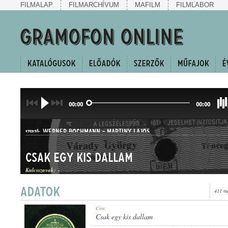
FILMALAP
FILMARCHÍVUM
MAFILM
FILMLABOR
00:00
00:00
WERNER BOCHMANN
-
MARTINY LAJOS
SZERZŐ:
Csak egy kis dallam
Kulcsszavak:
-
411 me
FOXTROT
Cím:
MŰFAJ:
Csak egy kis dallam