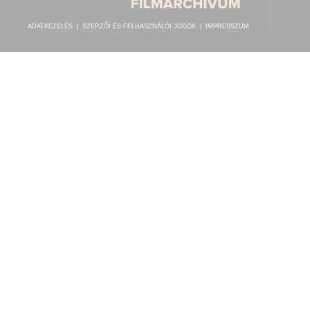
ADATKEZELÉS
|
SZERZŐI ÉS FELHASZNÁLÓI JOGOK
|
IMPRESSZUM