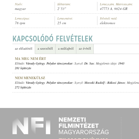
Nyelv:
Időtartam:
Lemezszám, Matricaszám:
magyar
2' 53"
47773 A, 9824-GR
Lemeztípus:
Lemezméret:
Felvételi mód:
78 rpm
25 cm
elektromos
VÁRADY GYÖRGY
,
TÁNCEGYÜTTES
ELŐADÓ:
az előadótól
a szerzőtől
a műfajból
az évből
MA MEG NEM ÉRT
Előadó:
Várady György
,
Polydor tánczenekar
; Szerző:
Dr. Sas
; Megjelenés ideje:
1943
281 lejátszás
NEM MENEKÜLSZ
Előadó:
Várady György
,
Polydor tánczenekar
; Szerző:
Mecseki Rudolf
-
Rákosi János
; Megjelen
272 lejátszás