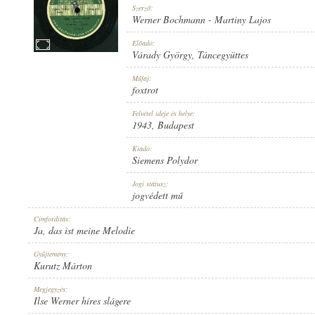
Szerző:
Werner Bochmann
-
Martiny Lajos
Előadó:
Várady György
,
Táncegyüttes
1943
Műfaj:
MEGJELENÉS IDEJE:
foxtrot
Felvétel ideje és helye:
1943
, Budapest
Kiadó:
Siemens Polydor
SIEMENS POLYDOR
Jogi státusz:
KIADÓ:
jogvédett mű
Címfordítás:
Ja, das ist meine Melodie
Gyűjtemény:
Kurutz Márton
47773 A
Megjegyzés:
LEMEZSZÁM:
Ilse Werner híres slágere