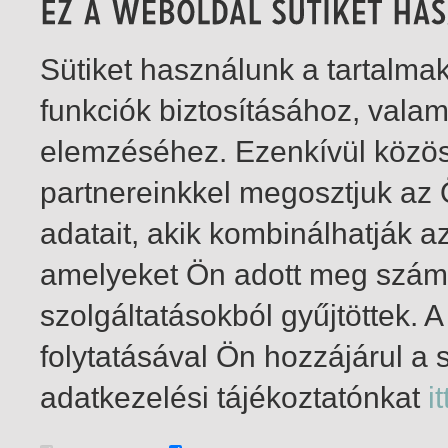
Sütiket használunk a tartalm
funkciók biztosításához, vala
elemzéséhez. Ezenkívül közö
partnereinkkel megosztjuk az
adatait, akik kombinálhatják a
amelyeket Ön adott meg számu
szolgáltatásokból gyűjtöttek.
folytatásával Ön hozzájárul a 
1-2
/ total 2 hit
adatkezelési tájékoztatónkat
it