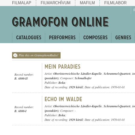
FILMALAP
FILMARCHÍVUM
MAFILM
FILMLABOR
Play this on GramophoneRadio!
Artist:
Oberösterreichische Ländler-Kapelle
,
Schrammel-Quartett
,
i
Record number:
(postakürt)
; Composer:
Schmalhofer
B. 6800-II
Publisher:
Beka
;
Date of recording:
1929 körül
; Date of publication: 1970-01-01
Artist:
Oberösterreichische Ländler-Kapelle
,
Schrammel-Quartett
,
i
Record number:
(postakürt)
; Composer: -
B. 6800-I
Publisher:
Beka
;
Date of recording:
1929 körül
; Date of publication: 1970-01-01