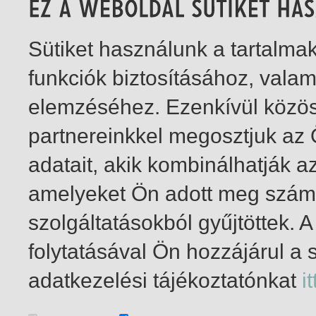
Sütiket használunk a tartalm
funkciók biztosításához, vala
elemzéséhez. Ezenkívül közö
partnereinkkel megosztjuk az
adatait, akik kombinálhatják a
amelyeket Ön adott meg számu
szolgáltatásokból gyűjtöttek.
folytatásával Ön hozzájárul a 
1-2
/ total 2 hit
adatkezelési tájékoztatónkat
it