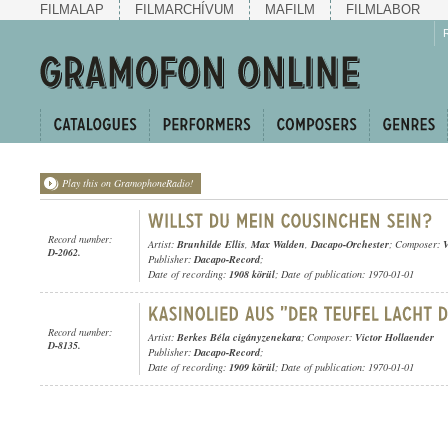
FILMALAP
FILMARCHÍVUM
MAFILM
FILMLABOR
Play this on GramophoneRadio!
Record number:
Artist:
Brunhilde Ellis
,
Max Walden
,
Dacapo-Orchester
; Composer:
V
D-2062.
Publisher:
Dacapo-Record
;
Date of recording:
1908 körül
; Date of publication: 1970-01-01
Record number:
Artist:
Berkes Béla cigányzenekara
; Composer:
Victor Hollaender
D-8135.
Publisher:
Dacapo-Record
;
Date of recording:
1909 körül
; Date of publication: 1970-01-01