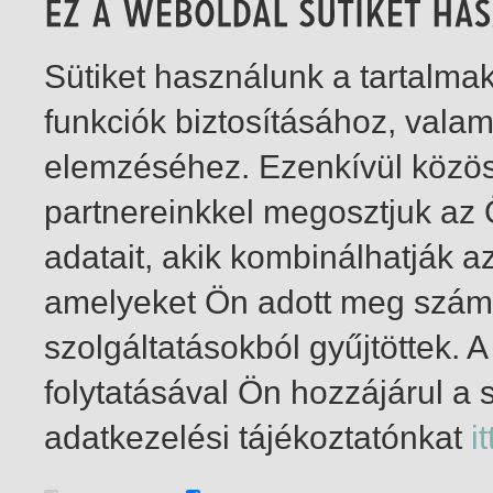
Sütiket használunk a tartalm
funkciók biztosításához, vala
elemzéséhez. Ezenkívül közö
partnereinkkel megosztjuk az
adatait, akik kombinálhatják a
amelyeket Ön adott meg számu
szolgáltatásokból gyűjtöttek.
folytatásával Ön hozzájárul a 
1-1
/ total 1 hit
adatkezelési tájékoztatónkat
it