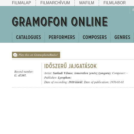
FILMALAP
FILMARCHÍVUM
MAFILM
FILMLABOR
Play this on GramophoneRadio!
Record number:
Artist:
Sarkadi Vilmos
,
ismeretlen zenész (zongora)
; Composer: -
U. 47397.
Publisher:
Lyrophon
;
Date of recording:
1910 körül
; Date of publication: 1970-01-01