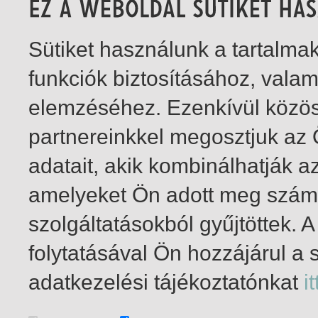
Sütiket használunk a tartalm
funkciók biztosításához, vala
elemzéséhez. Ezenkívül közö
partnereinkkel megosztjuk az
adatait, akik kombinálhatják a
amelyeket Ön adott meg számu
szolgáltatásokból gyűjtöttek.
folytatásával Ön hozzájárul a 
1-15
/ total 15 hit
adatkezelési tájékoztatónkat
it