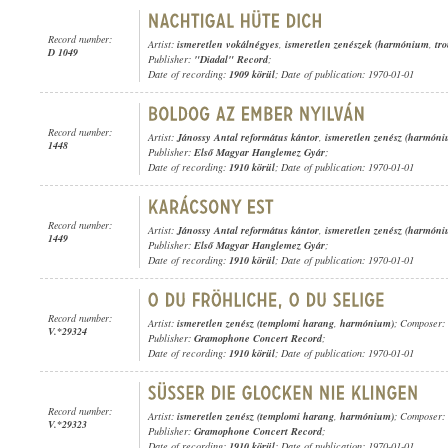
Record number:
Artist:
ismeretlen vokálnégyes
,
ismeretlen zenészek (harmónium
,
tro
D 1049
Publisher:
"Diadal" Record
;
Date of recording:
1909 körül
; Date of publication: 1970-01-01
Record number:
Artist:
Jánossy Antal református kántor
,
ismeretlen zenész (harmóni
1448
Publisher:
Első Magyar Hanglemez Gyár
;
Date of recording:
1910 körül
; Date of publication: 1970-01-01
Record number:
Artist:
Jánossy Antal református kántor
,
ismeretlen zenész (harmóni
1449
Publisher:
Első Magyar Hanglemez Gyár
;
Date of recording:
1910 körül
; Date of publication: 1970-01-01
Record number:
Artist:
ismeretlen zenész (templomi harang
,
harmónium)
; Composer: 
V.*29324
Publisher:
Gramophone Concert Record
;
Date of recording:
1910 körül
; Date of publication: 1970-01-01
Record number:
Artist:
ismeretlen zenész (templomi harang
,
harmónium)
; Composer:
V.*29323
Publisher:
Gramophone Concert Record
;
Date of recording:
1910 körül
; Date of publication: 1970-01-01