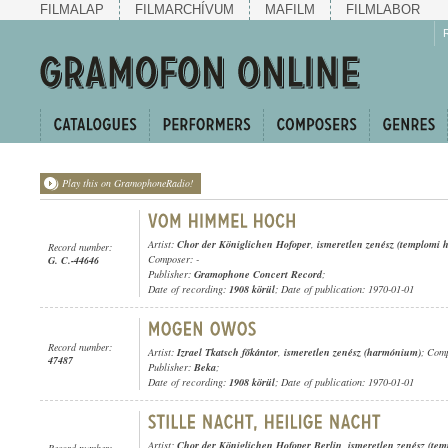
FILMALAP
FILMARCHÍVUM
MAFILM
FILMLABOR
Play this on GramophoneRadio!
Artist:
Chor der Königlichen Hofoper
,
ismeretlen zenész (templomi 
Record number:
Composer: -
G. C.-44646
Publisher:
Gramophone Concert Record
;
Date of recording:
1908 körül
; Date of publication: 1970-01-01
Record number:
Artist:
Izrael Tkatsch főkántor
,
ismeretlen zenész (harmónium)
; Comp
47487
Publisher:
Beka
;
Date of recording:
1908 körül
; Date of publication: 1970-01-01
Artist:
Chor der Königlichen Hofoper Berlin
,
ismeretlen zenész (te
Record number: