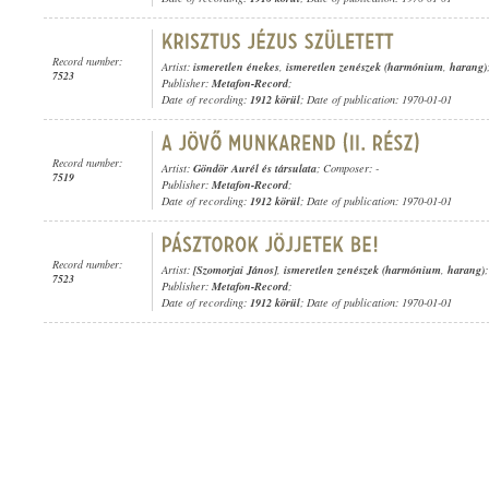
Record number:
Artist:
ismeretlen énekes
,
ismeretlen zenészek (harmónium
,
harang)
7523
Publisher:
Metafon-Record
;
Date of recording:
1912 körül
; Date of publication: 1970-01-01
Record number:
Artist:
Göndör Aurél és társulata
; Composer: -
7519
Publisher:
Metafon-Record
;
Date of recording:
1912 körül
; Date of publication: 1970-01-01
Record number:
Artist:
[Szomorjai János]
,
ismeretlen zenészek (harmónium
,
harang)
7523
Publisher:
Metafon-Record
;
Date of recording:
1912 körül
; Date of publication: 1970-01-01