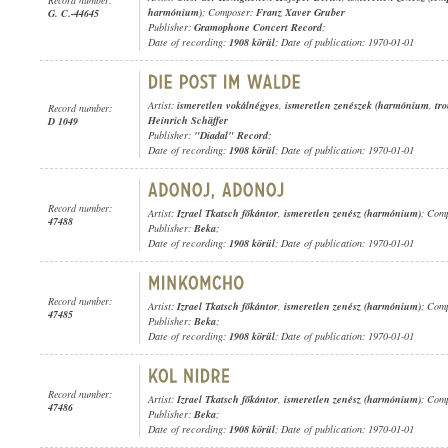
harmónium)
; Composer:
Franz Xaver Gruber
G. C.-44645
Publisher:
Gramophone Concert Record
;
Date of recording:
1908 körül
; Date of publication: 1970-01-01
Artist:
ismeretlen vokálnégyes
,
ismeretlen zenészek (harmónium
,
tro
Record number:
Heinrich Schäffer
D 1049
Publisher:
"Diadal" Record
;
Date of recording:
1908 körül
; Date of publication: 1970-01-01
Record number:
Artist:
Izrael Tkatsch főkántor
,
ismeretlen zenész (harmónium)
; Comp
47488
Publisher:
Beka
;
Date of recording:
1908 körül
; Date of publication: 1970-01-01
Record number:
Artist:
Izrael Tkatsch főkántor
,
ismeretlen zenész (harmónium)
; Comp
47485
Publisher:
Beka
;
Date of recording:
1908 körül
; Date of publication: 1970-01-01
Record number:
Artist:
Izrael Tkatsch főkántor
,
ismeretlen zenész (harmónium)
; Comp
47486
Publisher:
Beka
;
Date of recording:
1908 körül
; Date of publication: 1970-01-01