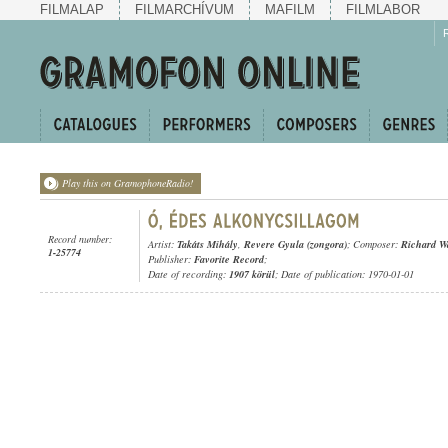
FILMALAP
FILMARCHÍVUM
MAFILM
FILMLABOR
Play this on GramophoneRadio!
Record number:
Artist:
Takáts Mihály
,
Revere Gyula (zongora)
; Composer:
Richard W
1-25774
Publisher:
Favorite Record
;
Date of recording:
1907 körül
; Date of publication: 1970-01-01