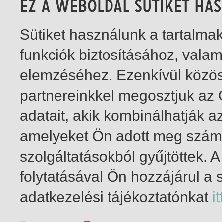
Sütiket használunk a tartalm
funkciók biztosításához, vala
elemzéséhez. Ezenkívül közö
partnereinkkel megosztjuk az
adatait, akik kombinálhatják a
amelyeket Ön adott meg számu
szolgáltatásokból gyűjtöttek.
folytatásával Ön hozzájárul a 
1-1
/ total 1 hit
adatkezelési tájékoztatónkat
it