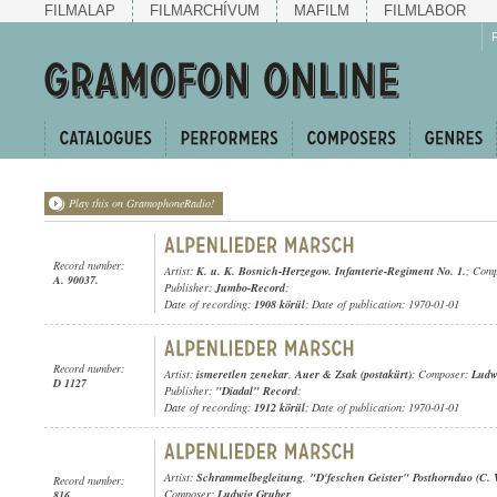
FILMALAP
FILMARCHÍVUM
MAFILM
FILMLABOR
Play this on GramophoneRadio!
Record number:
Artist:
K. u. K. Bosnich-Herzegow. Infanterie-Regiment No. 1.
; Com
A. 90037.
Publisher:
Jumbo-Record
;
Date of recording:
1908 körül
; Date of publication: 1970-01-01
Record number:
Artist:
ismeretlen zenekar
,
Auer & Zsak (postakürt)
; Composer:
Ludw
D 1127
Publisher:
"Diadal" Record
;
Date of recording:
1912 körül
; Date of publication: 1970-01-01
Artist:
Schrammelbegleitung
,
"D'feschen Geister" Posthornduo (C.
Record number:
Composer:
Ludwig Gruber
816