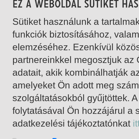
Sütiket használunk a tartalm
funkciók biztosításához, vala
elemzéséhez. Ezenkívül közö
partnereinkkel megosztjuk az
adatait, akik kombinálhatják a
amelyeket Ön adott meg számu
szolgáltatásokból gyűjtöttek.
folytatásával Ön hozzájárul a 
1-3
/ total 3 hit
adatkezelési tájékoztatónkat
it