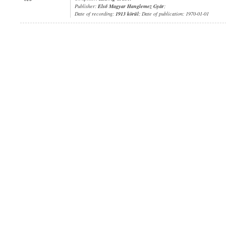
Publisher:
Első Magyar Hanglemez Gyár
;
Date of recording:
1913 körül
; Date of publication: 1970-01-01